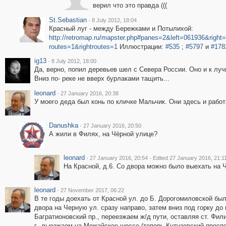
верил что это правда (((
St.Sebastian
·
8 July 2012, 18:04
Красный луг - между Бережками и Потылихой:
http://retromap.ru/mapster.php#panes=2&left=061936&rig
routes=1&rightroutes=1
Иллюстрации:
#535
;
#5797
и
#178
ig13
·
8 July 2012, 18:00
Да, верно, попил деревьев шел с Севера России. Оно и к лу
Вниз по- реке не вверх бурлаками тащить...
leonard
·
27 January 2016, 20:38
У моего деда был конь по кличке Мальчик. Они здесь и работ
Danushka
·
27 January 2016, 20:50
А жили в Филях, на Чёрной улице?
leonard
·
·
27 January 2016, 20:54
Edited 27 January 2016, 21:1
На Красной, д.6. Со двора можно было выехать на 
leonard
·
27 November 2017, 06:22
В те годы доехать от Красной ул. до Б. Дорогомиловской был
двора на Черную ул. сразу направо, затем вниз под горку до
Багратионовский пр., переезжаем ж/д пути, оставляя ст. Фил
г., выезжаем на Можайское шоссе (теперь Кутузовский проспе