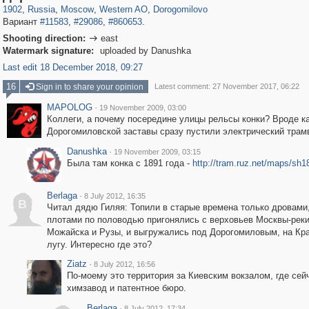
1902
,
Russia
,
Moscow
,
Western AO
,
Dorogomilovo
Вариант
#11583
,
#29086
,
#860653
.
Shooting direction:
east

Watermark signature:
uploaded by Danushka
Last edit 18 December 2018, 09:27
16
Sign in to share your opinion
Latest comment: 27 November 2017, 06:22
MAPOLOG
·
19 November 2009, 03:00
Коллеги, а почему посередине улицы рельсы конки? Вроде к
Дорогомиловской заставы сразу пустили электрический трамв
Danushka
·
19 November 2009, 03:15
Была там конка с 1891 года -
http://tram.ruz.net/maps/sh1
Berlaga
·
8 July 2012, 16:35
B
Читал дядю Гиляя: Топили в старые времена только дровами
плотами по половодью пригонялись с верховьев Москвы-реки
Можайска и Рузы, и выгружались под Дорогомиловым, на Кр
лугу. Интересно где это?
Ziatz
·
8 July 2012, 16:56
По-моему это территория за Киевским вокзалом, где сей
химзавод и патентное бюро.
Berlaga
·
8 July 2012, 17:34