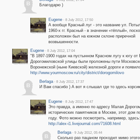
B
Благодарю )
Eugene
·
8 July 2012, 17:50
А вообще Красный луг - это название ул. Поты
1960-х гг. Красный - в значении «тёплый», поск
расположен был на южном склоне приречной
возвышенности.
Eugene
·
8 July 2012, 17:04
"В 1897-1900 годах на пустынном Красном лугу к югу от
Дорогомиловской улицы были проложены пути Московск
Воронежской (ныне Киевской) железной дороги и появил
http://www.yourmoscow.ru/city/district/dorogomilovo
Berlaga
·
8 July 2012, 17:37
B
И Вам спасибо ) А вот я слышал где то здесь корсик
Eugene
·
8 July 2012, 17:47
Это правда, а именно по адресу Малая Дорогом
исторических памятников в Москве, этот дом п
году. Фото можно посмотреть, например, здесь
http://alex-i1.livejournal.com/71608.html
Berlaga
·
9 July 2012, 05:44
B
Сколько раз пацаном проходил мимо этого 