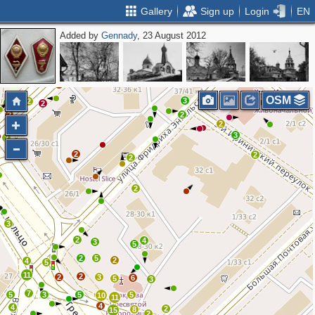
Gallery
Sign up
Login
EN
Added by
Gennady
, 23 August 2012
2
2
OSM
3
2
2
2
2
2
2
2
3
2
2
2
2
2
3
2
4
3
5
2
5
2
4
5
11
2
2
3
6
5
3
7
5
3
5
5
10
11
4
4
2
8
15
2