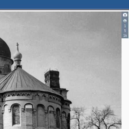
1
5
1k
2
4
3
3
2
4