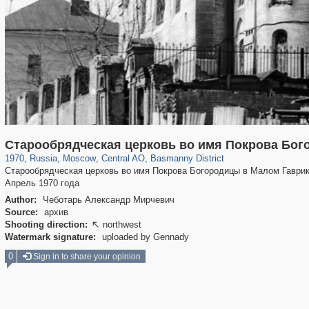
319,861
1,406,837
160,009
8,286
29,243
5,916
13,204
520
Старообрядческая церковь во имя Покрова Бо
1970
,
Russia
,
Moscow
,
Central AO
,
Basmanny District
Старообрядческая церковь во имя Покрова Богородицы в Малом Гаврик
Апрель 1970 года
Author:
Чеботарь Александр Мирчевич
Source:
архив
Shooting direction:
northwest

Watermark signature:
uploaded by Gennady
0
Sign in to share your opinion