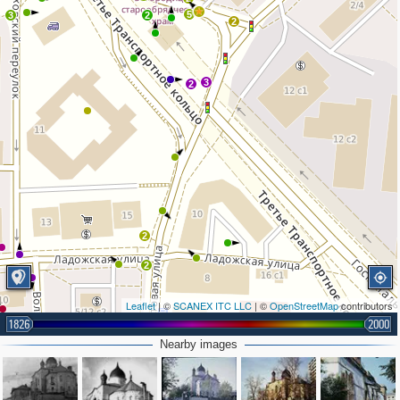
5
3
2
2
3
2
2
2
Leaflet
| ©
SCANEX ITC LLC
| ©
OpenStreetMap
contributors
1826
2000
Nearby images