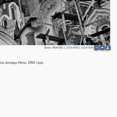
2
Sizes:
864×581
|
1024×689
|
1024×689
W
оны апсиды.Июнь 1969 года