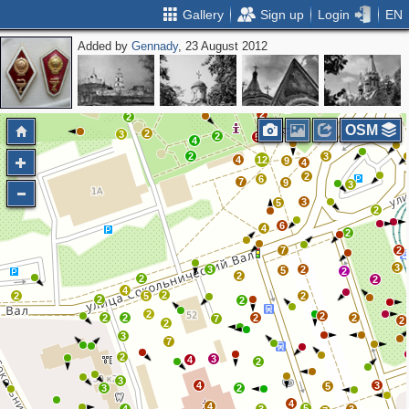
Gallery
Sign up
Login
EN
Added by
Gennady
, 23 August 2012
2
3
2
3
2
2
2
OSM
2
3
2
5
4
2
3
4
12
9
4
2
6
7
9
3
3
5
2
6
4
2
7
2
3
3
2
5
2
2
2
2
4
2
2
5
2
2
2
2
2
2
2
2
2
7
2
2
3
7
2
3
4
2
3
4
3
5
3
2
4
4
5