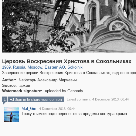
319,780
1,406,255
8,286
20,925
29,243
306
5,622
49
Церковь Воскресения Христова в Сокольниках
1969
,
Russia
,
Moscow
,
Eastern AO
,
Sokolniki
Завершение церкви Воскресения Христова в Сокольниках, вид со стор
Author:
Чеботарь Александр Мирчевич
Source:
архив
Watermark signature:
uploaded by Gennady
1
Sign in to share your opinion
Latest comment: 4 December 2013, 00:44
Mal_Gin
·
4 December 2013, 00:44
Точку съемки надо перенести за пределы контура храма.