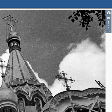
1
2
1k