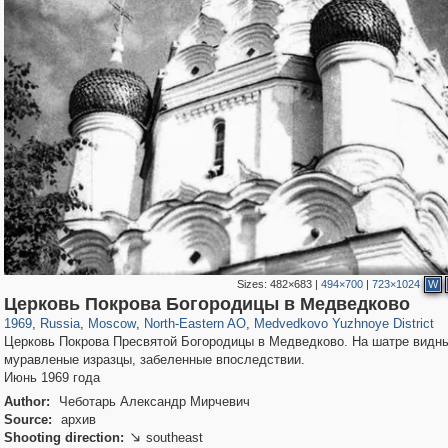
Sizes:
482×683
|
494×700
|
723×1024
W
319,780
1,406,294
8,286
24,488
29,243
250
369
8
Церковь Покрова Богородицы в Медведково
1969
,
Russia
,
Moscow
,
North-Eastern AO
,
Medvedkovo Yuzhnoye District
Церковь Покрова Пресвятой Богородицы в Медведково. На шатре видн
муравленые изразцы, забеленные впоследствии.
Июнь 1969 года
Author:
Чеботарь Александр Мирчевич
Source:
архив
Shooting direction:
southeast
