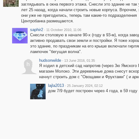
заглядывать в окна первого этажа. Снесли это здание не так 
лет 25 назад, когда начали строить новые корпуса. Впрочем,
они уже не пригодились, теперь там какие-то подразделения
Центробанка размещаются.
saphir2
·
11 October 2010, 11:06
Снесли столовую в начале 90-х (году в 93-м), когда заво
активно продавать свои земли и постройки. Я тоже хор
это здание, по праздникам на его крыше включали гирля
лампочек "бегущая волна".
hudsonwilde
·
13 June 2016, 01:35
h
Я ходил в детский сад напротив (через 3ю Ямского 
магазин Молоко. Эти деревянные дома снесут вско
начнут строить дом с "Овощами и Фруктами" ( и арко
lajla2013
·
25 January 2024, 02:12
дом 7/9 будет построен через 4 года, в 59 году