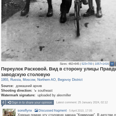
Sizes:
482×645
|
523×700
|
1057×1416
W
Переулок Расковой. Вид в сторону улицы Правд
319,968
1,407,857
8,295
22,549
29,263
598
2,827
103
заводскую столовую
1955
,
Russia
,
Moscow
,
Northern AO
,
Begovoy District
Source:
домашний архив
Shooting direction:
southeast

Watermark signature:
uploaded by alexmiller
4
Sign in to share your opinion
Latest comment: 25 January 2024, 02:12
sonoflynx
·
·
Discussed fragment
5 April 2010, 17:05
Хорошо помню эту столовую завода "Коммунар". В детстве 