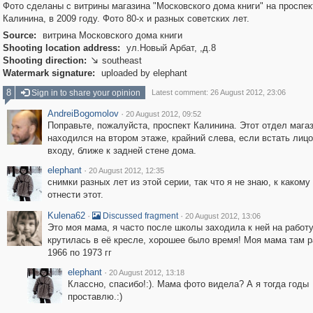
Фото сделаны с витрины магазина "Московского дома книги" на проспек
Калинина, в 2009 году. Фото 80-х и разных советских лет.
Source:
витрина Московского дома книги
Shooting location address:
ул.Новый Арбат, ,д.8
Shooting direction:
southeast

Watermark signature:
uploaded by elephant
8
Sign in to share your opinion
Latest comment: 26 August 2012, 23:06
AndreiBogomolov
·
20 August 2012, 09:52
Поправьте, пожалуйста, проспект Калинина. Этот отдел мага
находился на втором этаже, крайний слева, если встать лицо
входу, ближе к задней стене дома.
elephant
·
20 August 2012, 12:35
снимки разных лет из этой серии, так что я не знаю, к какому
отнести этот.
Kulena62
·
·
Discussed fragment
20 August 2012, 13:06
Это моя мама, я часто после школы заходила к ней на работу
крутилась в её кресле, хорошее было время! Моя мама там р
1966 по 1973 гг
elephant
·
20 August 2012, 13:18
Классно, спасибо!:). Мама фото видела? А я тогда годы
проставлю.:)