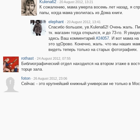
Kulena62
·
20 August 2012, 13:21
К сожалению, мама умерла восемь лет назад, я спр
папы, когда мама уволилась из Дома книги.
elephant
·
20 August 2012, 13:41
Спасибо большое, ув.Kulena62! Очень жаль. Пи
тк. магазин тогда открылся, и до 73-го. Я увид
здесь Ваш комментарий.
#24057
. И вот мама на
это здОрово. Конечно, жаль. что мы наших ма
видеть теперь только на старых фотографиях.
rothast
·
24 August 2012, 07:55
Библиографический отдел находился на втором этаже в вос
торце зала.
foton
·
26 August 2012, 23:06
f
Сейчас - это крупнейший книжный универсам не только в Моск