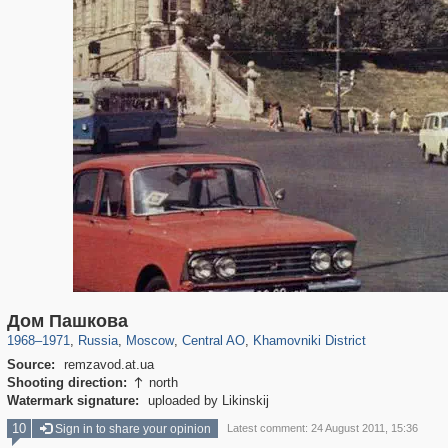
319,780
1,406,258
159,978
8,286
29,243
5,916
19,394
722
Дом Пашкова
1968
–
1971
,
Russia
,
Moscow
,
Central AO
,
Khamovniki District
Source:
remzavod.at.ua
Shooting direction:
north

Watermark signature:
uploaded by Likinskij
10
Sign in to share your opinion
Latest comment: 24 August 2011, 15:36