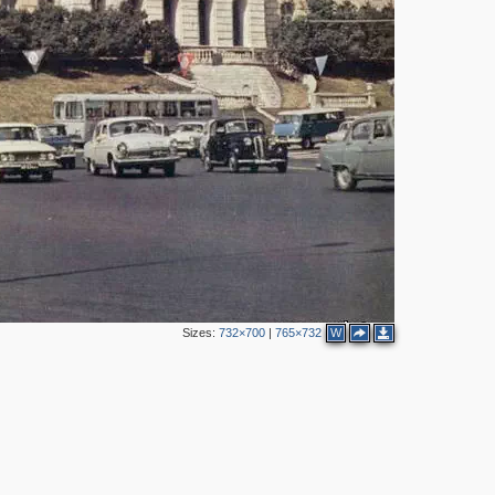
2
6
5
7
Sizes:
732×700
|
765×732
W
9
9
8
10
10
3
8
8