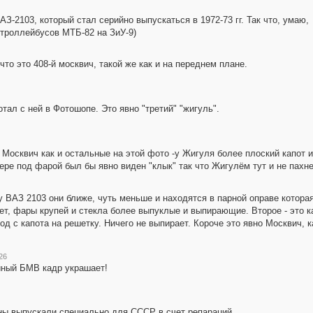
З-2103, который стал серийно выпускаться в 1972-73 гг. Так что, умаю,
 троллейбусов МТБ-82 на ЗиУ-9)
 что это 408-й москвич, такой же как и на переднем плане.
тал с ней в Фотошопе. Это явно "третий" "жигуль".
Москвич как и остальные на этой фото -у Жигуля более плоский капот и
ере под фарой был бы явно виден "клык" так что Жигулём тут и не пахне
, у ВАЗ 2103 они ближе, чуть меньше и находятся в парной оправе котор
ет, фары крупей и стекла более выпуклые и выпирающие. Второе - это ка
од с капота на решетку. Ничего не выпирает. Короче это явно Москвич, к
26
йный БМВ кадр украшает!
йны выпускали специально для СССР в счет репараций.