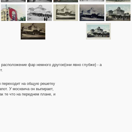
 расположение фар немного другое(они явно глубже) - а
т.
ая переходит на общую решетку
пот. У москвича он выпирает,
ак те что на переднем плане, и