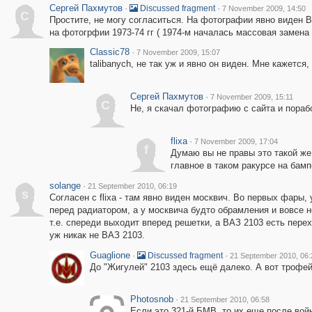
Сергей Пахмутов
·
·
Discussed fragment
7 November 2009, 14:50
С
Простите, не могу согласиться. На фотографии явно виден ВА
на фотогрфии 1973-74 гг ( 1974-м началась массовая замена
Classic78
·
7 November 2009, 15:07
talibanych, не так уж и явно он виден. Мне кажется,
Сергей Пахмутов
·
7 November 2009, 15:11
С
Не, я скачал фотографию с сайта и порабо
flixa
·
7 November 2009, 17:04
f
Думаю вы не правы это такой же 
главное в таком ракурсе на бамп
solange
·
21 September 2010, 06:19
s
Согласен с flixa - там явно виден москвич. Во первых фары
перед радиатором, а у москвича будто обрамления и вовсе н
т.е. спереди выходит вперед решетки, а ВАЗ 2103 есть перех
уж никак не ВАЗ 2103.
Guaglione
·
·
Discussed fragment
21 September 2010, 06:
До "Жигулей" 2103 здесь ещё далеко. А вот трофе
Photosnob
·
21 September 2010, 06:58
Если это 321-й БМВ, то их еще после во