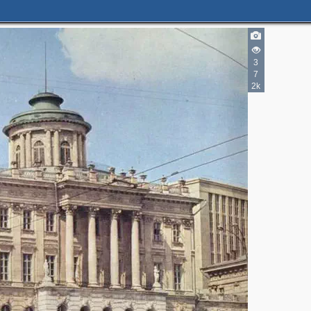
3
7
2k
3
2
2
2
4
2
3