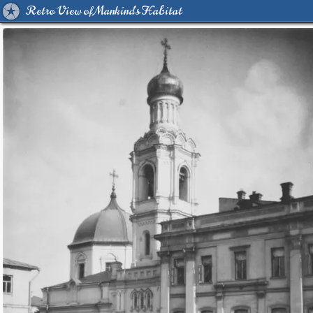
Retro View of Mankind's Habitat