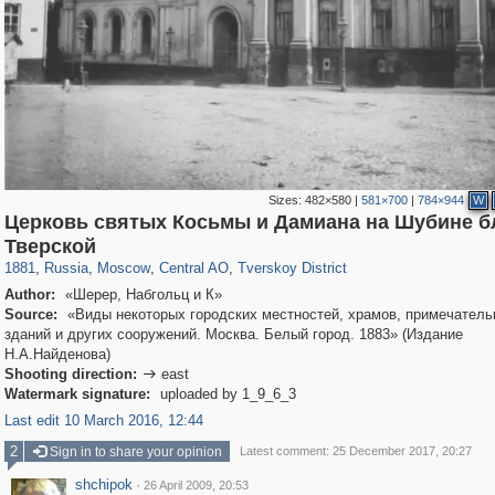
Sizes:
482×580
|
581×700
|
784×944
W
Церковь святых Косьмы и Дамиана на Шубине б
319,882
1,407,348
160,021
8,286
29,248
5,916
53,055
2,283
Тверской
1881
,
Russia
,
Moscow
,
Central AO
,
Tverskoy District
Author:
«Шерер, Набгольц и К»
Source:
«Виды некоторых городских местностей, храмов, примечател
зданий и других сооружений. Москва. Белый город. 1883» (Издание
Н.А.Найденова)
Shooting direction:
east

Watermark signature:
uploaded by 1_9_6_3
Last edit 10 March 2016, 12:44
2
Sign in to share your opinion
Latest comment: 25 December 2017, 20:27
shchipok
·
26 April 2009, 20:53