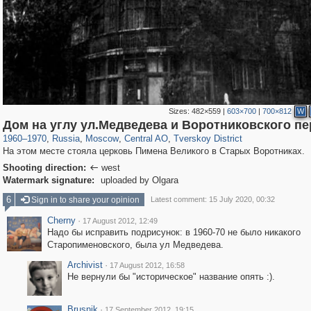
Sizes:
482×559
|
603×700
|
700×812
W
319,716
1,405,755
159,930
8,286
29,243
5,916
53,016
2,283
Дом на углу ул.Медведева и Воротниковского пе
1960
–
1970
,
Russia
,
Moscow
,
Central AO
,
Tverskoy District
На этом месте стояла церковь Пимена Великого в Старых Воротниках.
Shooting direction:
west

Watermark signature:
uploaded by Olgara
6
Sign in to share your opinion
Latest comment: 15 July 2020, 00:32
Cherny
·
17 August 2012, 12:49
Надо бы исправить подрисунок: в 1960-70 не было никакого
Старопименовского, была ул Медведева.
Archivist
·
17 August 2012, 16:58
Не вернули бы "историческое" название опять :).
Brusnik
·
17 September 2012, 19:15