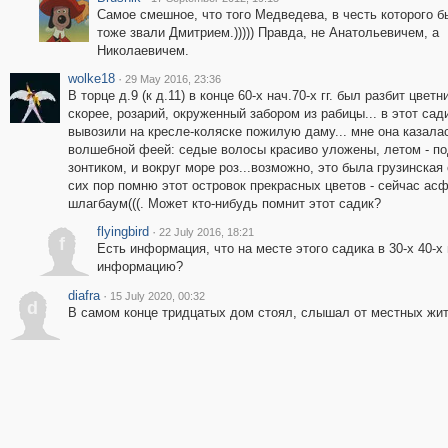
Самое смешное, что того Медведева, в честь которого б
тоже звали Дмитрием.))))) Правда, не Анатольевичем, а
Николаевичем.
wolke18
·
29 May 2016, 23:36
В торце д.9 (к д.11) в конце 60-х нач.70-х гг. был разбит цветн
скорее, розарий, окруженный забором из рабицы... в этот сад
вывозили на кресле-коляске пожилую даму... мне она казала
волшебной феей: седые волосы красиво уложены, летом - п
зонтиком, и вокруг море роз...возможно, это была грузинская 
сих пор помню этот островок прекрасных цветов - сейчас асф
шлагбаум(((. Может кто-нибудь помнит этот садик?
flyingbird
·
22 July 2016, 18:21
f
Есть информация, что на месте этого садика в 30-х 40-х
информацию?
diafra
·
15 July 2020, 00:32
d
В самом конце тридцатых дом стоял, слышал от местных жит