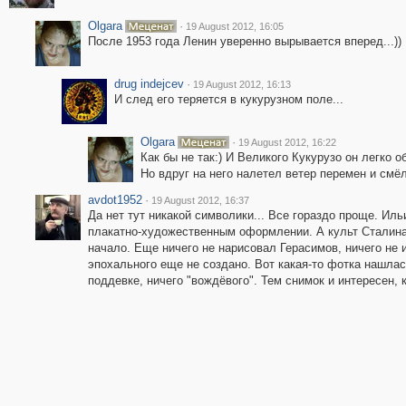
Olgara
·
19 August 2012, 16:05
После 1953 года Ленин уверенно вырывается вперед...))
drug indejcev
·
19 August 2012, 16:13
И след его теряется в кукурузном поле...
Olgara
·
19 August 2012, 16:22
Как бы не так:) И Великого Кукурузо он легко об
Но вдруг на него налетел ветер перемен и смёл
avdot1952
·
19 August 2012, 16:37
Да нет тут никакой символики... Все гораздо проще. Ил
плакатно-художественным оформлении. А культ Сталина 
начало. Еще ничего не нарисовал Герасимов, ничего не 
эпохального еще не создано. Вот какая-то фотка нашлас
поддевке, ничего "вождёвого". Тем снимок и интересен, к