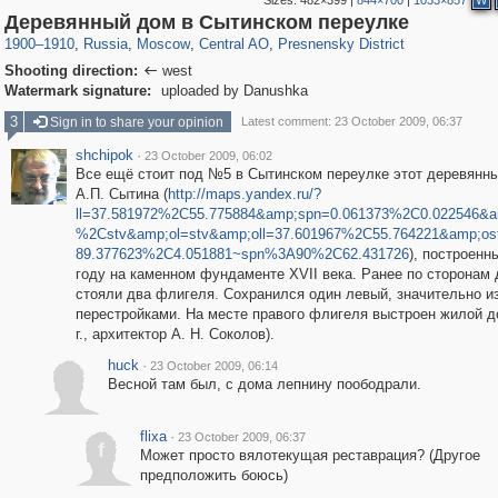
Sizes:
482×399
|
844×700
|
1033×857
W
319,779
1,406,144
159,978
8,286
29,243
5,916
13,344
396
Деревянный дом в Сытинском переулке
1900
–
1910
,
Russia
,
Moscow
,
Central AO
,
Presnensky District
Shooting direction:
west

Watermark signature:
uploaded by Danushka
3
Sign in to share your opinion
Latest comment: 23 October 2009, 06:37
shchipok
·
23 October 2009, 06:02
Все ещё стоит под №5 в Сытинском переулке этот деревянны
А.П. Сытина (
http://maps.yandex.ru/?
ll=37.581972%2C55.775884&amp;spn=0.061373%2C0.022546&
%2Cstv&amp;ol=stv&amp;oll=37.601967%2C55.764221&amp;os
89.377623%2C4.051881~spn%3A90%2C62.431726
), построенн
году на каменном фундаменте XVII века. Ранее по сторонам
стояли два флигеля. Сохранился один левый, значительно 
перестройками. На месте правого флигеля выстроен жилой д
г., архитектор А. Н. Соколов).
huck
·
23 October 2009, 06:14
Весной там был, с дома лепнину поободрали.
flixa
·
23 October 2009, 06:37
f
Может просто вялотекущая реставрация? (Другое
предположить боюсь)