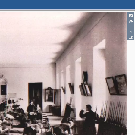
1
7
1
4
19
4
2
5
1k
2
2
3