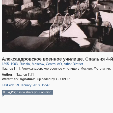
319,780
1,406,450
159,978
8,286
29,243
5,916
13,485
356
Александровское военное училище. Спальня 4-й
1895
–
1903
,
Russia
,
Moscow
,
Central AO
,
Arbat District
Павлов П.П. Александровское военное училище в Москве. Фототипии.
Author:
Павлов П.П.
Watermark signature:
uploaded by GLOVER
Last edit 29 January 2018, 19:47
0
Sign in to share your opinion