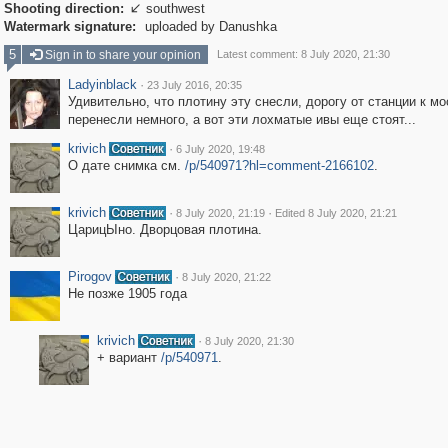
Shooting direction:
southwest

Watermark signature:
uploaded by Danushka
5
Sign in to share your opinion
Latest comment: 8 July 2020, 21:30
Ladyinblack
·
23 July 2016, 20:35
Удивительно, что плотину эту снесли, дорогу от станции к мо
перенесли немного, а вот эти лохматые ивы еще стоят...
krivich
·
6 July 2020, 19:48
О дате снимка см.
/p/540971?hl=comment-2166102
.
krivich
·
·
8 July 2020, 21:19
Edited 8 July 2020, 21:21
ЦарицЫно. Дворцовая плотина.
Pirogov
·
8 July 2020, 21:22
Не позже 1905 года
krivich
·
8 July 2020, 21:30
+ вариант
/p/540971
.