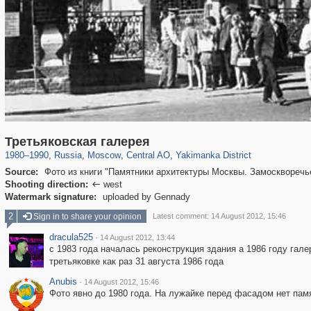
319,716
1,405,929
159,930
8,286
29,243
5,916
13,374
458
Третьяковская галерея
1980
–
1990
,
Russia
,
Moscow
,
Central AO
,
Yakimanka District
Source:
Фото из книги "Памятники архитектуры Москвы. Замоскворечь
Shooting direction:
west

Watermark signature:
uploaded by Gennady
2
Sign in to share your opinion
Latest comment: 14 August 2012, 15:46
dracula525
·
14 August 2012, 13:44
с 1983 года началась реконструкция здания а 1986 году гал
третьяковке как раз 31 августа 1986 года
Anubis
·
14 August 2012, 15:46
Фото явно до 1980 года. На лужайке перед фасадом нет памя