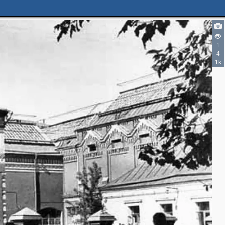
2
1
2
4
2
1k
2
5
2