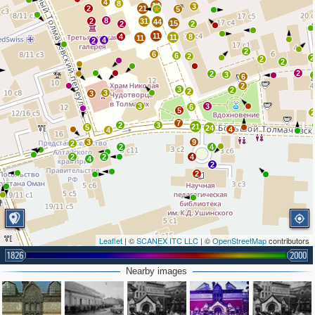
4
8
14
3
2
21
5
8
2
31
44
15
2
2
11
4
8
11
11
4
2
2
6
6
2
2
2
2
2
2
3
6
2
3
2
2
3
3
3
3
6
5
7
2
3
21
5
24
4
4
3
9
2
2
4
2
2
4
4
2
2
Leaflet
| ©
SCANEX ITC LLC
| ©
OpenStreetMap
contributors
1826
2000
3
2
Nearby images
4
3
2
5
2
3