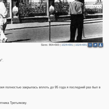
2
Sizes:
864×583
|
1024×691
|
1024×691
W
е".
ерея полностью закрылась вплоть до 95 года я последний раз был в
2
тника Третьякову.