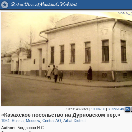
Retro View of Mankind's Habitat
Sizes:
482×321
|
1050×700
|
3072×2048
W
319,882
1,407,363
160,021
8,286
29,248
5,916
13,485
356
«Казахское посольство на Дурновском пер.»
1964
,
Russia
,
Moscow
,
Central AO
,
Arbat District
Author:
Богданова Н.С.