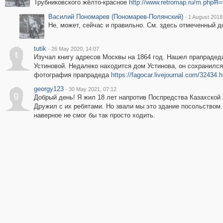
Трубниковского жёлто-красное
http://www.retromap.ru/m.php
Василий Пономарев (Пономарев-Полянский)
·
1 August 2018
Не, может, сейчас и правильно. См. здесь отмеченный 
tutik
·
26 May 2020, 14:07
t
Изучал книгу адресов Москвы на 1864 год. Нашел прапрадед
Устиновой. Недалеко находится дом Устинова, он сохранился.
фотография прапрадеда
https://fagocar.livejournal.com/32434.h
georgy123
·
30 May 2021, 07:12
g
Добрый день! Я жил 18 лет напротив Поспредства Казахской
Дружил с их ребятами. Но звали мы это здание посольством.
наверное не смог бы так просто ходить.