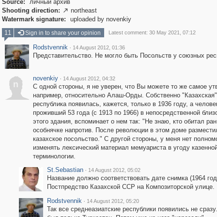
Source:
личный архив
Shooting direction:
northeast

Watermark signature:
uploaded by novenkiy
11
Sign in to share your opinion
Latest comment: 30 May 2021, 07:12
Rodstvennik
·
14 August 2012, 01:36
Представительство. Не могло быть Посольств у союзных рес
novenkiy
·
14 August 2012, 04:32
n
С одной стороны, я не уверен, что Вы можете то же самое ут
например, относительно Алаш-Орды. Собственно "Казахская
республика появилась, кажется, только в 1936 году, а челове
проживший 53 года (с 1913 по 1966) в непосредственной близ
этого здания, вспоминает о нем так: "Не знаю, кто обитал ра
особнячке напротив. После революции в этом доме размести
казахское посольство." С другой стороны, у меня нет полном
изменять лексический материал мемуариста в угоду казенно
терминологии.
St.Sebastian
·
14 August 2012, 05:02
Название должно соответствовать дате снимка (1964 год
Постпредство Казахской ССР на Композиторской улице.
Rodstvennik
·
14 August 2012, 05:20
Так все среднеазиатские республики появились не сразу