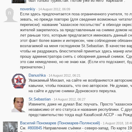
был только Туркестан. Потом уже из него "нарезали".
novenkiy
·
14 August 2012, 06:09
n
Если здесь предпочитается поза ограниченного учителя, то 
зевать, но прежде повторю (для сведения возможных читате
переписки): название "казахское посольство" в обиходе окре
жителей закрепилось за представленным на снимке домом на
лет раньше того, которым предлагается именовать данный с
этот факт более важен и интересен, чем соблюдение обязанн
возлагаемой на меня господином St.Sebastian. В качестве ва
чтобы не раздражать блюстителей принятых здесь манер или
прошу администратора снять с обозрения данный снимок. Сд
это сам немедленно, но не знаю как. (Если кто подскажет, бу
признателен.)
Danushka
·
14 August 2012, 06:21
Уважаемый Михаил, на сайте не возбраняются авторские
кавычки, чтобы показать, что оно авторское. Не думаю,
на сайте и другие снимки Дурновского переулка.
St.Sebastian
·
14 August 2012, 06:27
Извините, даже не думал Вас поучать. Просто "казахское
независимо от его статуса и названия республики. С дру
представительство тогда ещё КазаКской АССР - на Рожд
Василий Пономарев (Пономарев-Полянский)
·
1 August 2018, 18:4
См.
#800845
Направление съёмки - северо-запад. По карте 195