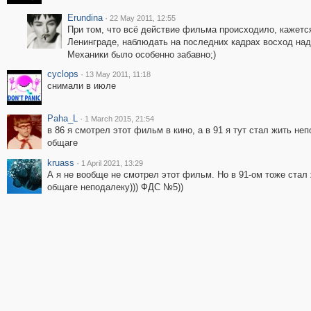
Erundina
·
22 May 2011, 12:55
При том, что всё действие фильма происходило, кажется
Ленинграде, наблюдать на последних кадрах восход на
Механики было особенно забавно;)
cyclops
·
13 May 2011, 11:18
снимали в июле
Paha_L
·
1 March 2015, 21:54
в 86 я смотрел этот фильм в кино, а в 91 я тут стал жить не
общаге
kruass
·
1 April 2021, 13:29
А я не вообще не смотрел этот фильм. Но в 91-ом тоже стал 
общаге неподалеку))) ФДС №5))