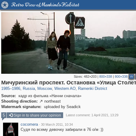
Retro View of Mankind's Habitat
Sizes:
482×203
|
800×338
|
800×338
W
319,716
1,405,779
8,286
27,128
29,243
310
5,674
64
Мичуринский проспект. Остановка «Улица Столе
1985
–
1986
,
Russia
,
Moscow
,
Western AO
,
Ramenki District
Source:
кадр из фильма «Начни сначала»
Shooting direction:
northeast

Watermark signature:
uploaded by Seadick
5
Sign in to share your opinion
Latest comment: 1 April 2021, 13:29
cocomera
·
30 March 2011, 10:34
Судя по всему девочку забирали в 76 о/м :))