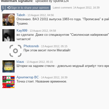
Watermark signature:
uploaded by sputnik124
5
Sign in to share your opinion
Latest comment: 14 August 2012, 16:39
Taboh
·
13 August 2012, 04:56
Опознано. ВАЗ 21011 выпуска 1983-го года. "Прописана" в ра
Тушино.
Kay999
·
13 August 2012, 04:58
во сделали. Даже со спецакаунтом "Смоленская набережная"
читается!
Photosnob
·
13 August 2012, 05:15
При этом весит почти Мегабайт
klaus
·
13 August 2012, 05:15
Шторки на заднем стекле - довольно модный атрибут того вр
Архитектор ВС
·
14 August 2012, 16:39
Точка стоит. Название временное.