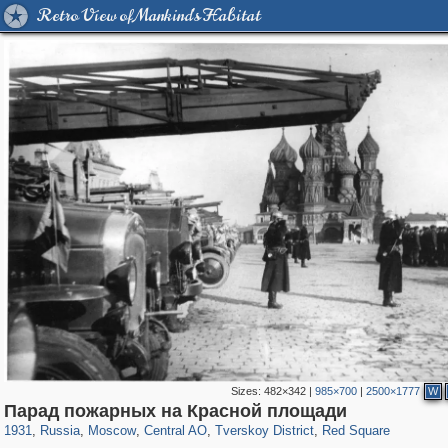
Retro View of Mankind's Habitat
Sizes:
482×342
|
985×700
|
2500×1777
W
319,882
1,407,338
160,021
8,286
29,248
5,916
53,055
2,283
4,135
154
Парад пожарных на Красной площади
1931
,
Russia
,
Moscow
,
Central AO
,
Tverskoy District
,
Red Square