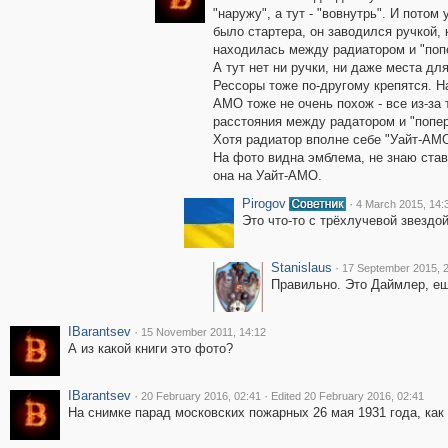
"наружу", а тут - "вовнутрь". И потом 
было стартера, он заводился ручкой, 
находилась между радиатором и "поп
А тут нет ни ручки, ни даже места для
Рессоры тоже по-другому крепятся. Н
АМО тоже не очень похож - все из-за 
расстояния между радатором и "попер
Хотя радиатор вполне себе "Уайт-АМО
На фото видна эмблема, не знаю ста
она на Уайт-АМО.
Pirogov
·
4 March 2015, 14:
Это что-то с трёхлучевой звездо
Stanislaus
·
17 September 2015, 
Правильно. Это Даймлер, ещё
IBarantsev
·
15 November 2011, 14:12
А из какой книги это фото?
IBarantsev
·
·
20 February 2016, 02:41
Edited 20 February 2016, 02:41
На снимке парад московских пожарных 26 мая 1931 года, как