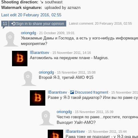
Shooting direction:
southeast

Watermark signature:
uploaded by aznazn
Last edit 20 February 2016, 02:55
11
Sign in to share your opinion
Latest comment: 20 February 2016, 02:55
oriongdg
·
21 October 2009, 19:01
o
Уважаемые Дамы и Господа, а есть у кого-нибудь информаци
мероприятии?
IBarantsev
·
15 November 2011, 14:16
Автомобиль на переднем плане - Magirus.
oriongdg
·
15 November 2011, 15:08
o
Второй Я-3, третий АМО Ф15
IBarantsev
·
·
Discussed fragment
15 November 2011
Разве у Я-3 такой радиатор? Или вы по раме с
oriongdg
·
15 November 2011, 15:39
o
Честно говоря по раме...простите, погоряч
Выходит Уайт-АМО?
IBarantsev
·
15 November 2011, 15:44
Рама тоже не подходит - у Я-3 она вы