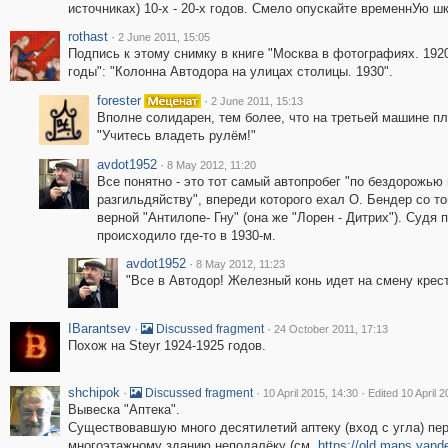
источниках) 10-х - 20-х годов. Смело опускайте временнУю ш
rothast
·
2 June 2011, 15:05
Подпись к этому снимку в книге "Москва в фотографиях. 1920
годы": "Колонна Автодора на улицах столицы. 1930".
forester
·
2 June 2011, 15:13
Вполне солидарен, тем более, что на третьей машине пл
"Учитесь владеть рулём!"
avdot1952
·
8 May 2012, 11:20
Все понятно - это тот самый автопробег "по бездорожью 
разгильдяйству", впереди которого ехал О. Бендер со т
верной "Антилопе- Гну" (она же "Лорен - Дитрих"). Судя
происходило где-то в 1930-м.
avdot1952
·
8 May 2012, 11:23
"Все в Автодор! Железный конь идет на смену кресть
IBarantsev
·
·
Discussed fragment
24 October 2011, 17:13
Похож на Steyr 1924-1925 годов.
shchipok
·
·
·
Discussed fragment
10 April 2015, 14:30
Edited 10 April 
Вывеска "Аптека".
Существовавшую много десятилетий аптеку (вход с угла) пе
многоэтажному зданию неподалёку (см.
https://old.maps.yan