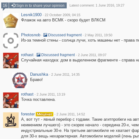
16
Sign in to share your opinion
Latest comment: 1 June 2016, 19:27
Lesnik1900
·
22 October 2009, 04:15
Флажок на авто ВСМК - скоро будет ВЛКСМ
Photosnob
·
·
Discussed fragment
2 May 2011, 19:50
Из-за темной стены - солнца лучи, хоть машины нет - права п
rothast
·
·
Discussed fragment
2 June 2011, 09:07
Случайная находка: дом в выделенном фрагменте - справа 
Danushka
·
2 June 2011, 14:35
Браво!
rothast
·
2 June 2011, 13:19
Точка поставлена.
forester
·
2 June 2011, 14:52
А, вот тут - явный перебор с годами. Такие агитпробеги на авт
неимением лучшего) - это скорее начало - середина 20-х, чем
индустриальные 30-е. На третьем автомобиле не хватает фар
для 30-х вещь нехарактерная. Автомобили моделей (лень ры