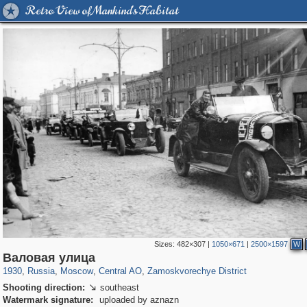
Retro View of Mankind's Habitat
Sizes:
482×307
|
1050×671
|
2500×1597
W
319,882
1,407,380
160,021
8,286
29,248
5,916
6,190
211
Валовая улица
1930
,
Russia
,
Moscow
,
Central AO
,
Zamoskvorechye District
Shooting direction:
southeast

Watermark signature:
uploaded by aznazn