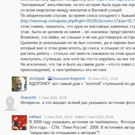
"балованным" жигулёвским, но его история была куда как кор
со всем кварталом между вокзалом и Валовой улицей.
По аборигенским слухам, во время сноса соседнего с бывше
(
http://retromap.ru/mapster.php#right=051952&zoom=17&lat=55
этом снимке, оказалось, что одна из массивных каменных ст
этаж, была не целиком из камня – её «начинка» представлял
Возможно, это байка, но слышал я её как достоверную истор
Цуканова (к розыгрышам он не был склонен, да и парнем был
который жил в этом доме вплоть до сноса, и слышал от его м
растяпы ребята – столько лет вместе сиживали на этом крыль
поколупать ступеньки, или хотя бы что-то порубать на них то
Не исключено, что так и было на самом деле – кто-то ловко 
происхождения), а «востребовать» его не смог.
shchipok
·
·
Discussed fragment
29 June 2015, 13:52
ВДОГОНКУ: вот самый дом с "золотой" ступенькой во дв
Starozhil
·
1 June 2016, 19:04
S
Интересно, а что мешает всякий раз указывать источник фот
rothast
·
·
1 June 2016, 19:20
Edited 1 June 2016, 19:28
В 2009 году указывать источник не требовалось. Фотогра
30-е годы. - СПб: "Лики России", 2008. В источнике авто
"некрасиво по отношению к авторам"?