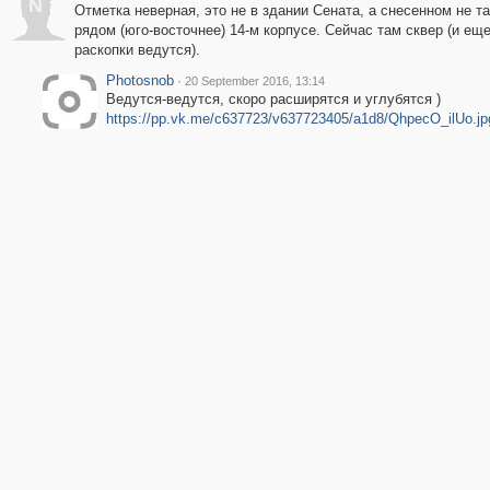
N
Отметка неверная, это не в здании Сената, а снесенном не т
рядом (юго-восточнее) 14-м корпусе. Сейчас там сквер (и еще
раскопки ведутся).
Photosnob
·
20 September 2016, 13:14
Ведутся-ведутся, скоро расширятся и углубятся )
https://pp.vk.me/c637723/v637723405/a1d8/QhpecO_ilUo.jp