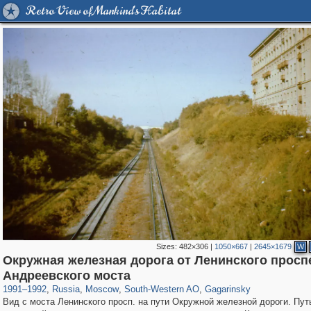
Retro View of Mankind's Habitat
Sizes:
482×306
|
1050×667
|
2645×1679
W
Окружная железная дорога от Ленинского просп
319,882
1,407,373
8,286
12,414
29,248
76
3,868
20
Андреевского моста
1991
–
1992
,
Russia
,
Moscow
,
South-Western AO
,
Gagarinsky
Вид с моста Ленинского просп. на пути Окружной железной дороги. Пут