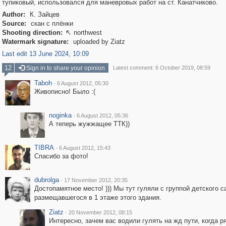
тупиковый, использовался для маневровых работ на ст. Канатчиково.
Author:
К. Зайцев
Source:
скан с плёнки
Shooting direction:
northwest

Watermark signature:
uploaded by Ziatz
Last edit 13 June 2024, 10:09
12
Sign in to share your opinion
Latest comment: 6 October 2019, 08:59
Taboh
·
6 August 2012, 05:30
Живописно! Было :(
noginka
·
6 August 2012, 05:36
А теперь жужжащее ТТК))
TIBRA
·
6 August 2012, 15:43
Спасибо за фото!
dubrolga
·
17 November 2012, 20:35
Достопамятное место! ))) Мы тут гуляли с группой детского с
размещавшегося в 1 этаже этого здания.
Ziatz
·
20 November 2012, 08:15
Интересно, зачем вас водили гулять на жд пути, когда р