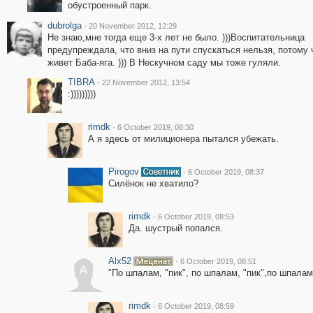
обустроенный парк.
dubrolga
·
20 November 2012, 12:29
Не знаю,мне тогда еще 3-х лет не было. )))Воспитательница
предупреждала, что вниз на пути спускаться нельзя, потому 
живет Баба-яга. ))) В Нескучном саду мы тоже гуляли.
TIBRA
·
22 November 2012, 13:54
:)))))))))
rimdk
·
6 October 2019, 08:30
А я здесь от милиционера пытался убежать.
Pirogov
·
6 October 2019, 08:37
Силёнок не хватило?
rimdk
·
6 October 2019, 08:53
Да. шустрый попался.
Alx52
·
6 October 2019, 08:51
A
"По шпалам, "пик", по шпалам, "пик",по шпалам"
rimdk
·
6 October 2019, 08:59