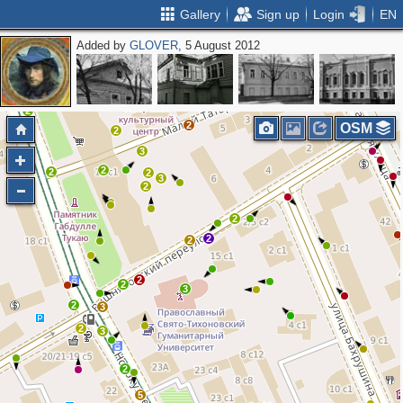
Gallery
Sign up
Login
EN
Added by
GLOVER
, 5 August 2012
2
2
2
3
2
OSM
2
3
2
2
2
3
2
2
2
2
2
2
3
2
3
2
3
2
5