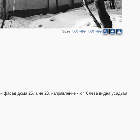
Sizes:
800×499
|
800×499
W
2
 фасад дома 25, а не 23, направление - юг. Слева видна усадьба