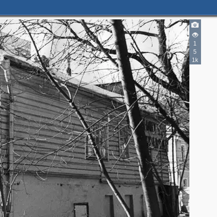
1
5
1k
2
5