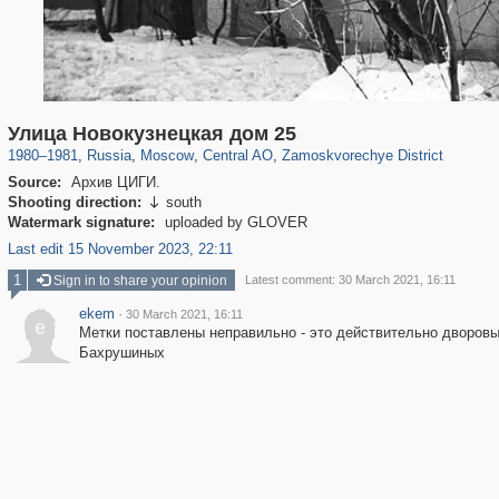
319,861
1,406,837
160,009
8,286
29,243
5,916
6,190
211
Улица Новокузнецкая дом 25
1980
–
1981
,
Russia
,
Moscow
,
Central AO
,
Zamoskvorechye District
Source:
Архив ЦИГИ.
Shooting direction:
south

Watermark signature:
uploaded by GLOVER
Last edit 15 November 2023, 22:11
1
Sign in to share your opinion
Latest comment: 30 March 2021, 16:11
ekem
·
30 March 2021, 16:11
e
Метки поставлены неправильно - это действительно дворовый
Бахрушиных