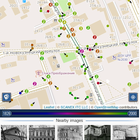
3
4
2
5
2
4
2
7
3
4
3
2
2
2
2
2
2
2
4
2
2
2
2
2
Leaflet
| ©
SCANEX ITC LLC
| ©
OpenStreetMap
contributors
1826
2000
3
Nearby images