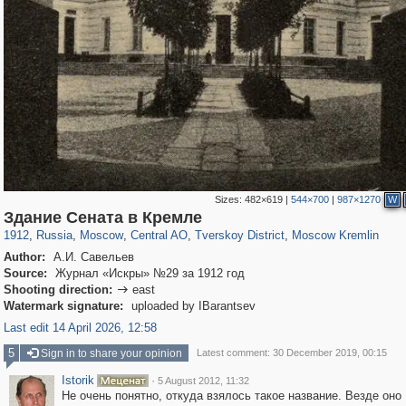
Sizes:
482×619
|
544×700
|
987×1270
W
319,861
1,406,871
160,009
8,286
29,248
5,916
53,052
2,283
5,821
536
Здание Сената в Кремле
1912
,
Russia
,
Moscow
,
Central AO
,
Tverskoy District
,
Moscow Kremlin
Author:
А.И. Савельев
Source:
Журнал «Искры» №29 за 1912 год
Shooting direction:
east

Watermark signature:
uploaded by IBarantsev
Last edit 14 April 2026, 12:58
5
Sign in to share your opinion
Latest comment: 30 December 2019, 00:15
Istorik
·
5 August 2012, 11:32
Не очень понятно, откуда взялось такое название. Везде оно