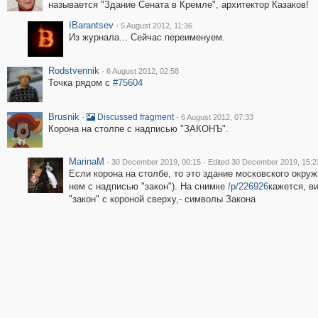
называется "Здание Сената в Кремле", архитектор Казаков!
IBarantsev
·
5 August 2012, 11:36
Из журнала... Сейчас переименуем.
Rodstvennik
·
6 August 2012, 02:58
Точка рядом с
#75604
Brusnik
·
·
Discussed fragment
6 August 2012, 07:33
Корона на столпе с надписью "ЗАКОНЪ".
MarinaM
·
·
30 December 2019, 00:15
Edited 30 December 2019, 15:2
Если корона на столбе, то это здание московского окружн
нем с надписью "закон"). На снимке
/p/226926
кажется, в
"закон" с короной сверху,- символы Закона