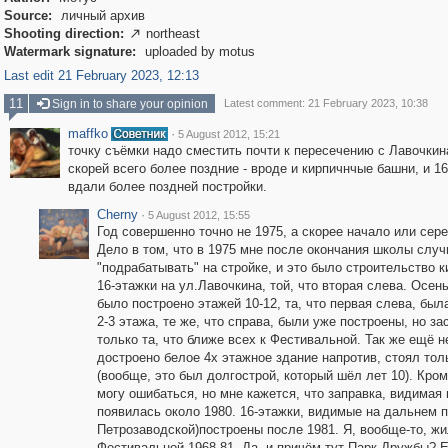
Source:
личный архив
Shooting direction:
northeast

Watermark signature:
uploaded by motus
Last edit 21 February 2023, 12:13
11
Sign in to share your opinion
Latest comment: 21 February 2023, 10:38
maffko
·
5 August 2012, 15:21
точку съёмки надо сместить почти к пересечению с Лавочкин
скорей всего более поздние - вроде и кирпичнчые башни, и 1
вдали более поздней постройки.
Cherny
·
5 August 2012, 15:55
Год совершенно точно не 1975, а скорее начало или сере
Дело в том, что в 1975 мне после окончания школы слу
"подрабатывать" на стройке, и это было строительство 
16-этажки на ул.Лавочкина, той, что вторая слева. Осен
было построено этажей 10-12, та, что первая слева, был
2-3 этажа, те же, что справа, были уже построены, но за
только та, что ближе всех к Фестивальной. Так же ещё н
достроено белое 4х этажное здание напротив, стоял тол
(вообще, это был долгострой, который шёл лет 10). Кром
могу ошибаться, но мне кажется, что заправка, видимая 
появилась около 1980. 16-этажки, видимые на дальнем п
Петрозаводской)построены после 1981. Я, вообще-то, жи
Фестивальной 1968-81. Да, и причём тут Парк Дружбы? Е