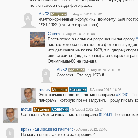
нет, он слева-позади фотографа.
Alx52
·
5 August 2012, 16:02
A
Желто-коричневый корпус 4к2, по-моему, был постро
1981-1982 (тот, что строит кран).
Cherny
·
5 August 2012, 16:09
Рассмотрел в большем разрешении панораму
#
частью которой является это фото и вынужден 
что датировка не позже 1978, т.к. дворец спор
ещё строится (видны краны) а он открылся ран
Олимпиады-80 на год-два.
Alx52
·
5 August 2012, 16:18
A
Согласен. Это год 1978-й.
motus
·
5 August 2012, 16:08
Этот снимок является частью панорамы
#82931
. По
панорамы, которую позже загрузил. Прошу писать 
motus
·
5 August 2012, 15:24
Согласен. Этот снимок - часть панорамы
#82931
. Не знаю, ка
bpk77
·
·
Discussed fragment
5 August 2012, 22:46
b
Не могу понять, а что это за строение?