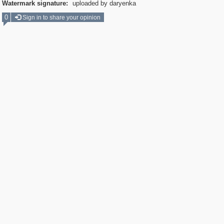
Watermark signature:
uploaded by daryenka
0
Sign in to share your opinion