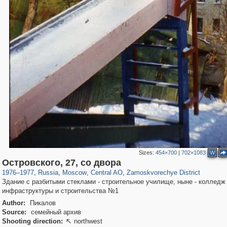
Sizes:
454×700
|
702×1083
W
319,968
1,407,836
160,055
8,295
29,263
5,920
6,190
211
Островского, 27, со двора
1976
–
1977
,
Russia
,
Moscow
,
Central AO
,
Zamoskvorechye District
Здание с разбитыми стеклами - строительное училище, ныне - колледж
инфраструктуры и строительства №1
Author:
Пикалов
Source:
семейный архив
Shooting direction:
northwest
