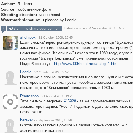
Author:
Л. Чикин
Source:
собственное фото
Shooting direction:
southeast

Watermark signature:
uploaded by Leonid
4
Sign in to share your opinion
Latest comment: 4 September 2011, 15:56
shchipok
·
21 October 2009, 23:45
Если сломка/перестройка/реконструкция гостиницы "Бухарес
закончена, то надо пересмотреть предложенную датировку (19
немецкая фирма "Кемпински" начала это в 1989 году, а уже в
гостиница "Балчуг Кемпински" уже принимала постояльцев.
Подробности тут -
http://www.095hotel.ru/catalog_1.html
Leonid
·
22 October 2009, 02:57
L
Насколько я помню, реконструкция шла долго, нудно и с оста
некоторое время стояла пустая коробка с заложенными окнам
возможно, это "Кемпински" подключилась в 1989-м...
Photosnob
·
21 August 2011, 19:20
Этот снимок синхронен
#15928
- та же строительная техника,
экскаваторе надпись "Рос..." Подымайте дату из советских в
незалежные.
heraker
·
4 September 2011, 15:56
h
В этом двухэтажном домике на первом этаже когда-то был
хозяйственный магазин.