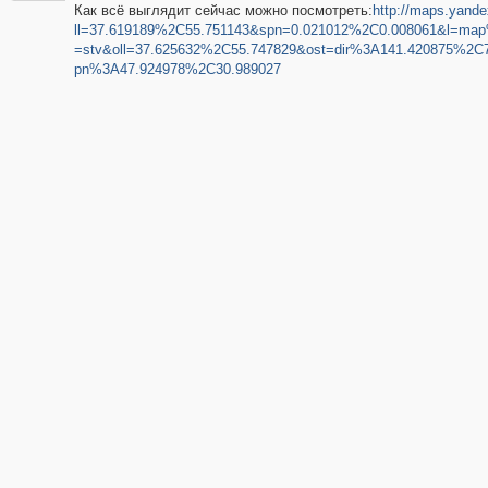
Как всё выглядит сейчас можно посмотреть:
http://maps.yande
ll=37.619189%2C55.751143&spn=0.021012%2C0.008061&l=map
=stv&oll=37.625632%2C55.747829&ost=dir%3A141.420875%2C
pn%3A47.924978%2C30.989027