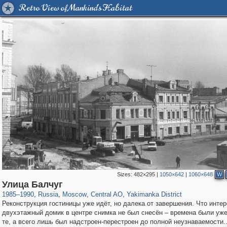
Retro View of Mankind's Habitat
Sizes:
482×295
|
1050×642
|
1060×648
W
319,780
1,406,506
159,978
8,286
29,243
5,916
13,375
458
Улица Балчуг
1985
–
1990
,
Russia
,
Moscow
,
Central AO
,
Yakimanka District
Реконструкция гостиницы уже идёт, но далека от завершения. Что интер
двухэтажный домик в центре снимка не был снесён – времена были уж
те, а всего лишь был надстроен-перестроен до полной неузнаваемости..