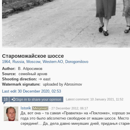
319,864
1,406,672
8,286
27,129
29,243
310
6,082
107
Староможайское шоссе
1964
,
Russia
,
Moscow
,
Western AO
,
Dorogomilovo
Author:
В. Абросимов
Source:
семейный архив
Shooting direction:
east

Watermark signature:
uploaded by Abrosimov
Last edit 30 December 2020, 02:53
18
Sign in to share your opinion
Latest comment: 10 January 2021, 11:52
Istorik
·
27 December 2012, 06:17
Да, вот она – та самая «Правилка» на «Поклонке», хорошо з
года это было абсолютно свободное от машин шоссе. Место д
середине!... Да, дела давно минувших дней, приданья старины