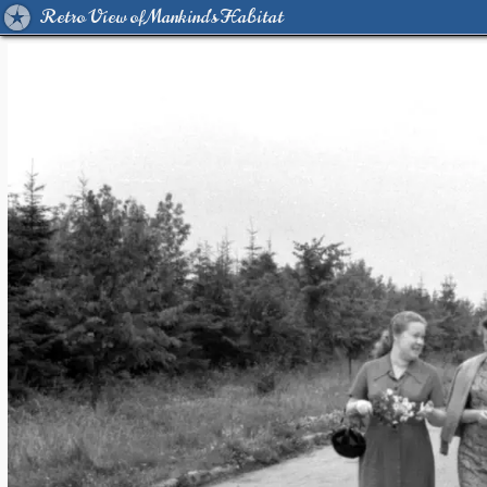
Retro View of Mankind's Habitat