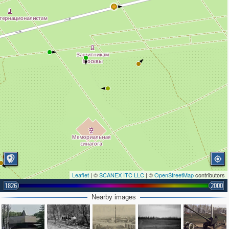
Leaflet
| ©
SCANEX ITC LLC
| ©
OpenStreetMap
contributors
1826
2000
Nearby images