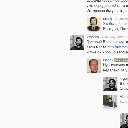
асфальтированное шоссе
уже середина 50-х, то 
Интересно бы узнать, ч
rimdk
·
2 Januar
Уж больно не 
Выходит, Покл
krgorka
·
2 January 2021, 1
Григорий Васильевич, 
этом месте
http://retr
и мне он хорошо запом
Istorik
Ну - конечно 
недалеко от у
krgo
Да, 
Спас
Abro
На 