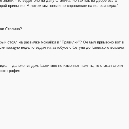
знали, что ведет оно на дачу Сталина, но так как на дворе была
тарой привычке. А летом мы гоняли по «правилке» на велосипедах."
чи Сталина?.
рый стоял на развилке можайки и "Правилки"? Он был примерно вот в
ски каждую неделю ездил на автобусе с Сетуни до Киевского вокзала
идел - далеко глядел. Если мне не изменяет память, то стакан стоял
 фотография