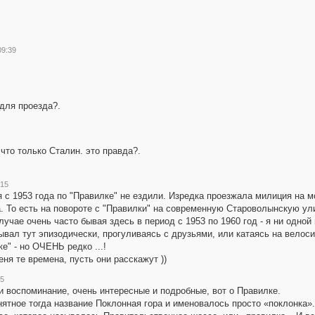
09:39
 для проезда?.
 что только Сталин. это правда?.
:15
я с 1953 года по "Правилке" не ездили. Изредка проезжала милиция на м
. То есть на повороте с "Правилки" на современную Староволынскую ули
случае очень часто бывая здесь в период с 1953 по 1960 год - я ни одно
ывал тут эпизодически, прогуливаясь с друзьями, или катаясь на велос
" - но ОЧЕНЬ редко ...!
ня те времена, пусть они расскажут ))
35
и воспоминание, очень интересные и подробные, вот о Правилке.
ятное тогда название Поклонная гора и именовалось просто «поклонка».