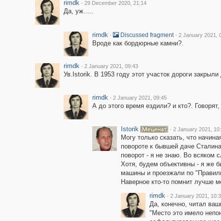
rimdk
·
29 December 2020, 21:14
Да, уж.....
rimdk
·
·
Discussed fragment
2 January 2021, 
Вроде как бордюрные камни?.
rimdk
·
2 January 2021, 09:43
Ув.Istorik. В 1953 году этот участок дороги закрыли
rimdk
·
2 January 2021, 09:45
А до этого время ездили? и кто?. Говорят,
Istorik
·
2 January 2021, 10
Могу только сказать, что начина
повороте к бывшей даче Сталина
поворот - я не знаю. Во всяком 
Хотя, будем объективны - я же б
машины и проезжали по "Правилке
Наверное кто-то помнит лучше ме
rimdk
·
2 January 2021, 10:
Да, конечно, читал ваш
"Место это имело непон