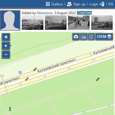
Gallery
Sign up
Login
EN
Added by
Abrosimov
, 3 August 2012
OSM