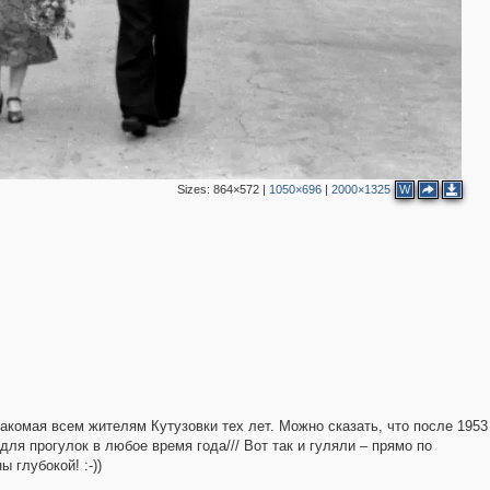
Sizes:
864×572
|
1050×696
|
2000×1325
W
накомая всем жителям Кутузовки тех лет. Можно сказать, что после 1953
ля прогулок в любое время года/// Вот так и гуляли – прямо по
 глубокой! :-))