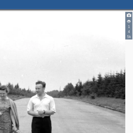
1
4
5k
2