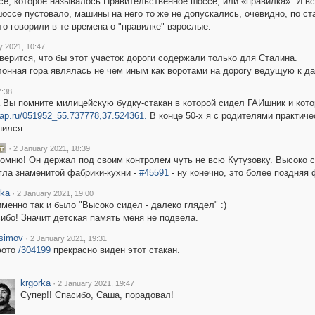
, которое называлось Правительственное шоссе, или «правилка». И все 
шоссе пустовало, машины на него то же не допускались, очевидно, по с
то говорили в те времена о "правилке" взрослые.
y 2021, 10:47
верится, что бы этот участок дороги содержали только для Сталина.
онная гора являлась не чем иным как воротами на дорогу ведущую к да
7:38
а Вы помните милицейскую будку-стакан в которой сидел ГАИшник и кото
omap.ru/051952_55.737778,37.524361.
В конце 50-х я с родителями практиче
нился.
·
2 January 2021, 18:39
помню! Он держал под своим контролем чуть не всю Кутузовку. Высоко с
гла знаменитой фабрики-кухни -
#45591
- ну конечно, это более поздняя
rka
·
2 January 2021, 19:00
именно так и было "Высоко сидел - далеко глядел" :)
ибо! Значит детская память меня не подвела.
simov
·
2 January 2021, 19:31
фото
/304199
прекрасно виден этот стакан.
krgorka
·
2 January 2021, 19:47
Супер!! Спасибо, Саша, порадовал!