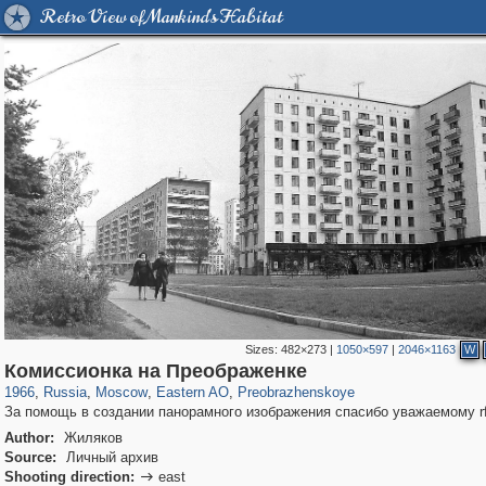
Retro View of Mankind's Habitat
Sizes:
482×273
|
1050×597
|
2046×1163
W
319,882
1,407,351
8,286
20,942
29,248
306
2,400
55
Комиссионка на Преображенке
1966
,
Russia
,
Moscow
,
Eastern AO
,
Preobrazhenskoye
За помощь в создании панорамного изображения спасибо уважаемому rf
Author:
Жиляков
Source:
Личный архив
Shooting direction:
east
