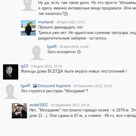
K
Ну да, есть там такое дело. Но это просто "блошины
а здесь именно интересные вещи продавали. Или м
так казалось?)))
mytravel
·
28 April 2024, 13:57
Прошло двенадцать лет
Тряпья уже нет. Но идиотское сужение тротуара, ещ
разделительным забором - осталось
IgorR
·
28 April 2024, 14:40
I
Зато колоритно 😉
ig13
·
4 August 2012, 19:14
Жильцы дома ВСЕГДА были вкурсе новых поступлений !
IgorR
·
·
Discussed fragment
29 September 2012, 03:51
I
Это строится ресторан "Молдавия"?
avdot1952
·
29 September 2012, 04:16
Нет, "Молдавию" построили гораздо позже - в 1979-м. Эт
дом 12...). Они сданы в 67-м, а снимок - 66-го, все совпа