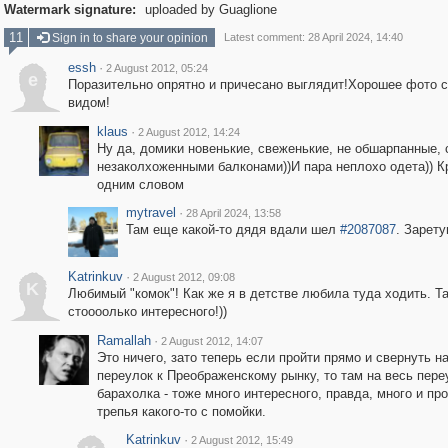
Watermark signature:
uploaded by Guaglione
11
Sign in to share your opinion
Latest comment: 28 April 2024, 14:40
essh
·
2 August 2012, 05:24
e
Поразительно опрятно и причесано выглядит!Хорошее фото 
видом!
klaus
·
2 August 2012, 14:24
Ну да, домики новенькие, свеженькие, не обшарпанные, 
незаколхоженными балконами))И пара неплохо одета)) К
одним словом
mytravel
·
28 April 2024, 13:58
Там еще какой-то дядя вдали шел
#2087087
. Зарет
Katrinkuv
·
2 August 2012, 09:08
K
Любимый "комок"! Как же я в детстве любила туда ходить. Т
стоооолько интересного!))
Ramallah
·
2 August 2012, 14:07
Это ничего, зато теперь если пройти прямо и свернуть н
переулок к Преображенскому рынку, то там на весь пере
барахолка - тоже много интересного, правда, много и пр
трепья какого-то с помойки.
Katrinkuv
·
2 August 2012, 15:49