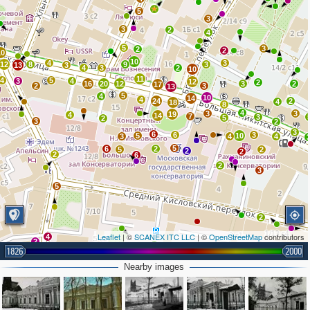
5
3
3
2
4
5
3
2
2
10
10
4
3
12
8
9
3
13
3
4
3
2
10
11
4
5
3
4
12
2
16
20
12
3
2
17
2
3
13
5
4
10
14
4
24
2
4
18
8
4
3
3
19
4
14
7
3
5
2
3
2
3
6
6
3
5
10
3
4
4
5
6
2
5
2
2
2
2
6
2
3
5
2
Leaflet
| ©
SCANEX ITC LLC
| ©
OpenStreetMap
contributors
4
2
1826
2000
2
Nearby images
2