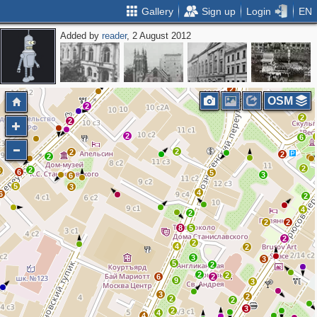
Gallery
Sign up
Login
EN
Added by
reader
, 2 August 2012
2
2
2
3
2
2
2
OSM
2
2
2
2
6
2
2
2
2
2
2
3
6
5
3
6
5
3
4
6
2
4
2
2
2
8
5
2
2
4
2
3
3
5
2
2
2
6
2
9
3
3
2
2
2
3
2
4
4