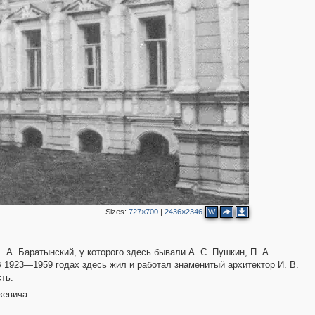
2
6
5
2
Sizes:
727×700
|
2436×2346
W
 А. Баратынский, у которого здесь бывали А. С. Пушкин, П. А.
В 1923—1959 годах здесь жил и работал знаменитый архитектор И. В.
ть.
кевича