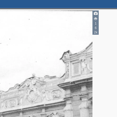
1
6
2k
3
5
7
5
2