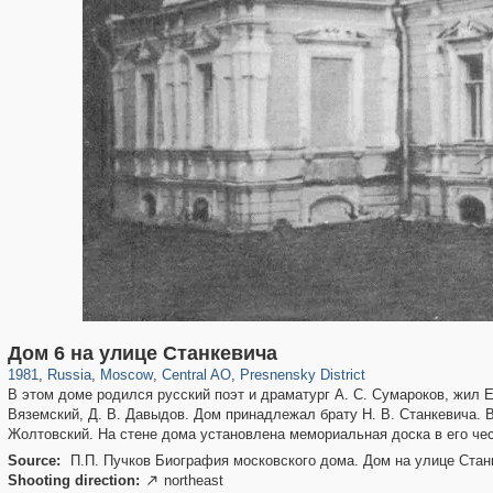
319,882
1,407,363
160,021
8,286
29,248
5,916
13,345
396
Дом 6 на улице Станкевича
1981
,
Russia
,
Moscow
,
Central AO
,
Presnensky District
В этом доме родился русский поэт и драматург А. С. Сумароков, жил Е.
Вяземский, Д. В. Давыдов. Дом принадлежал брату Н. В. Станкевича. 
Жолтовский. На стене дома установлена мемориальная доска в его чес
Source:
П.П. Пучков Биография московского дома. Дом на улице Стан
Shooting direction:
northeast
