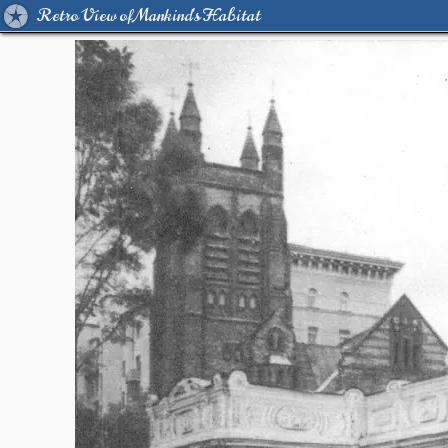
Retro View of Mankind's Habitat