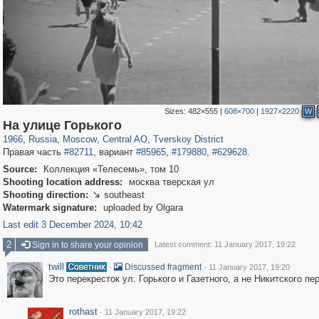
Sizes:
482×555
|
608×700
|
1927×2220
W
319,861
1,406,871
160,009
8,286
29,248
5,916
53,052
2,283
На улице Горького
1966
,
Russia
,
Moscow
,
Central AO
,
Tverskoy District
Правая часть
#82711
, вариант
#85965
,
#179880
,
#629628
.
Source:
Коллекция «Телесемь», том 10
Shooting location address:
москва тверская ул
Shooting direction:
southeast

Watermark signature:
uploaded by Olgara
Last edit 3 December 2024, 10:42
2
Sign in to share your opinion
Latest comment: 11 January 2017, 19:22
twill
·
·
Discussed fragment
11 January 2017, 19:20
Это перекресток ул. Горького и Газетного, а не Никитского пе
rothast
·
11 January 2017, 19:22