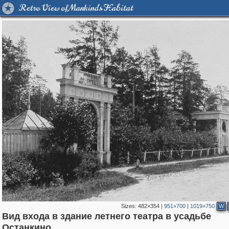
Retro View of Mankind's Habitat
Sizes:
482×354
|
951×700
|
1019×750
W
Вид входа в здание летнего театра в усадьбе
319,882
1,407,325
8,286
24,495
29,248
250
13,482
148
767
53
Останкино