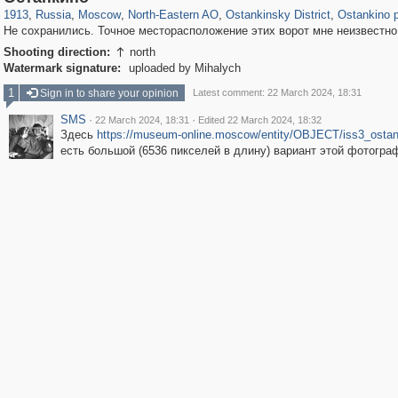
1913
,
Russia
,
Moscow
,
North-Eastern AO
,
Ostankinsky District
,
Ostankino 
Не сохранились. Точное месторасположение этих ворот мне неизвестно
Shooting direction:
north

Watermark signature:
uploaded by Mihalych
1
Sign in to share your opinion
Latest comment: 22 March 2024, 18:31
SMS
·
·
22 March 2024, 18:31
Edited 22 March 2024, 18:32
Здесь
https://museum-online.moscow/entity/OBJECT/iss3_osta
есть большой (6536 пикселей в длину) вариант этой фотогра