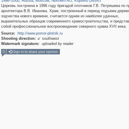
1998
–
2000
,
Russia
,
Moscow
,
Northern AO
,
Koptevo District
Церковь построена в 1996 году бригадой плотников Г.В. Петряшева по п
архитектора В.В. Иванова. Храм, построенный в период подъема дерев
зодчества нового времени, считается одним из наиболее удачных,
выразительных образцов современного храмостроительства, и предста
собой профессиональное воспроизведение северного храма XVII века.
Source:
http://www.pomor-plotnik.ru
Shooting direction:
southwest

Watermark signature:
uploaded by reader
0
Sign in to share your opinion