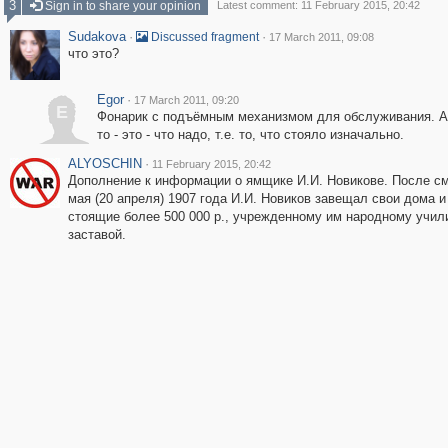
3
Sign in to share your opinion
Latest comment: 11 February 2015, 20:42
Sudakova
·
·
Discussed fragment
17 March 2011, 09:08
что это?
Egor
·
17 March 2011, 09:20
E
Фонарик с подъёмным механизмом для обслуживания. А
то - это - что надо, т.е. то, что стояло изначально.
ALYOSCHIN
·
11 February 2015, 20:42
Дополнение к информации о ямщике И.И. Новикове. После см
мая (20 апреля) 1907 года И.И. Новиков завещал свои дома и
стоящие более 500 000 р., учрежденному им народному учил
заставой.