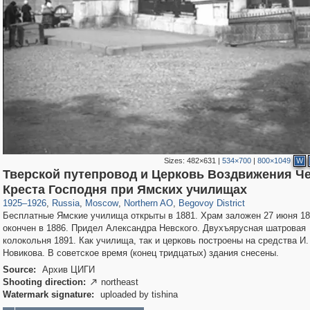
Sizes:
482×631
|
534×700
|
800×1049
W
Тверской путепровод и Церковь Воздвижения Ч
319,779
1,406,257
8,286
22,533
29,243
598
2,821
103
Креста Господня при Ямских училищах
1925
–
1926
,
Russia
,
Moscow
,
Northern AO
,
Begovoy District
Бесплатные Ямские училища открыты в 1881. Храм заложен 27 июня 18
окончен в 1886. Придел Александра Невского. Двухъярусная шатровая
колокольня 1891. Как училища, так и церковь построены на средства И.
Новикова. В советское время (конец тридцатых) здания снесены.
Source:
Архив ЦИГИ
Shooting direction:
northeast

Watermark signature:
uploaded by tishina