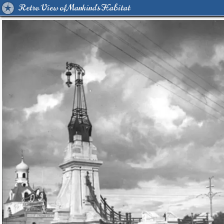
Retro View of Mankind's Habitat