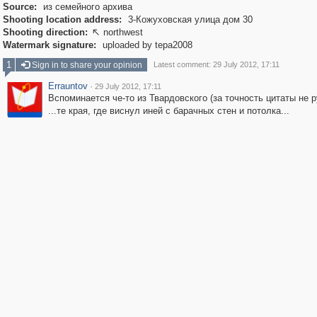
Source:
из семейного архива
Shooting location address:
3-Кожуховская улица дом 30
Shooting direction:
northwest

Watermark signature:
uploaded by tepa2008
1
Sign in to share your opinion
Latest comment: 29 July 2012, 17:11
Errauntov
·
29 July 2012, 17:11
Вспоминается че-то из Твардовского (за точность цитаты не 
...те края, где виснул иней с барачных стен и потолка...