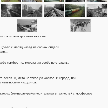
шился и сама тропинка заросла.
 где-то с месяц назад на соснах сидели
ли...
 себе комфортно, морозы им особо не страшны.
 лесов. А, лето не такое уж жаркое. В городе, при
о невыносимо находится.
факторах (температура+относительная влажность+атмосферное