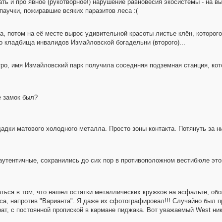
ть и про явное (рукотворное!) нарушение равновесия экосистемы - на в
паучки, пожиравшие всяких паразитов леса :(
, потом на её месте вырос удивительной красоты листье клён, которого 
о кладбища инвалидов Измайловской богадельни (второго)...
ро, имя Измайловский парк получила соседнняя подземная станция, кот
е замок был?
адки матового холодного металла. Просто зоны контакта. Потянуть за н
 аутентичные, сохранились до сих пор в противоположном вестибюле это
наться в том, что нашел остатки металлических кружков на асфальте, об
уса, напротив "Варианта". Я даже их сфотографировал!!! Случайно был 
т, с постоянной пропиской в кармане пиджака. Вот уважаемый West ник