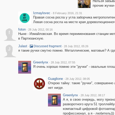
Нельзя забыва
прочие жучки-
Izmaylovec
·
8 February 2016, 21:31
Правая сосна росла у угла заборчика метрополитена
Левая сосна росла на месте края дореволюционног
foton
·
28 July 2012, 00:16
f
Ныне - Измайловская. Во время переименования станции мет
в Партизанскую.
Julast
·
·
Discussed fragment
28 July 2012, 05:26
J
я такие ручки смутно помню. Металлические, матовые? А гд
Greenlynx
·
28 July 2012, 07:55
Я очень хорошо помню эти "ручки" - овальные площ
Guaglione
·
28 July 2012, 08:05
Открою тайну: такие "ручки", совершенно
нет нигде.
Greenlynx
·
28 July 2012, 08:17
А я, в свою очередь, могу приз
разворотного круга 51 троллейб
компактный цифровой фотоаппара
профессионал, а я - любитель)))