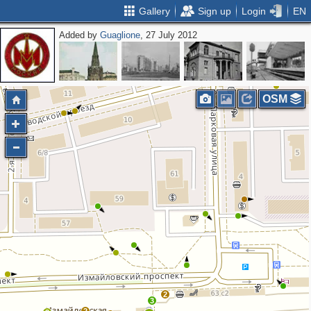
Gallery
Sign up
Login
EN
Added by
Guaglione
, 27 July 2012
OSM
2
3