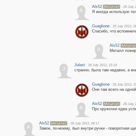
Alx52
·
28 July 
A
Я иногда использую тел
Guaglione
·
28 July 2012, 0
Спасибо, что вспомнили
Alx52
A
Металл пожира
Julast
·
28 July 2012, 15:19
J
странно, была там недавно, а вн
Guaglione
·
28 July 2012, 1
Они там всего на одной
Alx52
·
28 July 
A
Про кружочки едва успе
Alx52
·
28 July 2012, 08:17
A
Замок, по-моему, был внутри ручки - поворотная щ