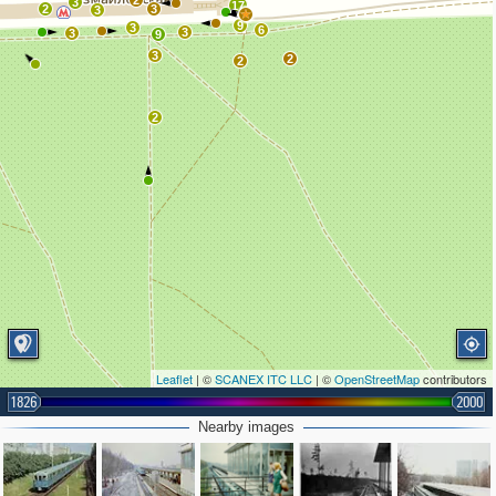
2
3
17
2
3
3
9
3
6
3
3
9
3
2
2
2
Leaflet
| ©
SCANEX ITC LLC
| ©
OpenStreetMap
contributors
1826
2000
Nearby images