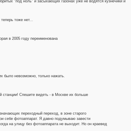
ыбритых "под ноль" и засыхающих газонах уже не водятся кузнечики и
теперь тоже нет...
орая в 2005 году переименована
их было невозможно, только нажать.
й станции! Спешите видеть - в Москве их больше
означающих переходный переход, в зоне старого
при себе фотоаппарат. Я давно подумываю завести
огда на улицу без фотоаппарата не выходит. Но он краевед