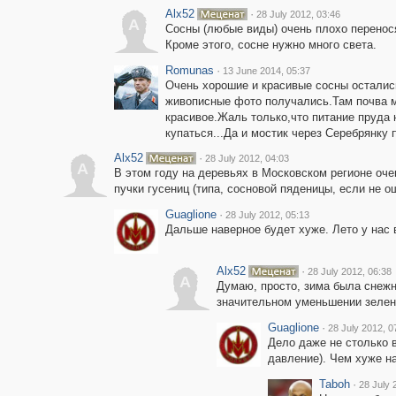
Alx52
·
28 July 2012, 03:46
A
Сосны (любые виды) очень плохо перенося
Кроме этого, сосне нужно много света.
Romunas
·
13 June 2014, 05:37
Очень хорошие и красивые сосны осталис
живописные фото получались.Там почва м
красивое.Жаль только,что питание пруда
купаться...Да и мостик через Серебрянку
Alx52
·
28 July 2012, 04:03
A
В этом году на деревьях в Московском регионе очен
пучки гусениц (типа, сосновой пяденицы, если не 
Guaglione
·
28 July 2012, 05:13
Дальше наверное будет хуже. Лето у нас 
Alx52
·
28 July 2012, 06:38
A
Думаю, просто, зима была снежна
значительном уменьшении зелены
Guaglione
·
28 July 2012, 0
Дело даже не столько 
давление). Чем хуже на
Taboh
·
28 July 