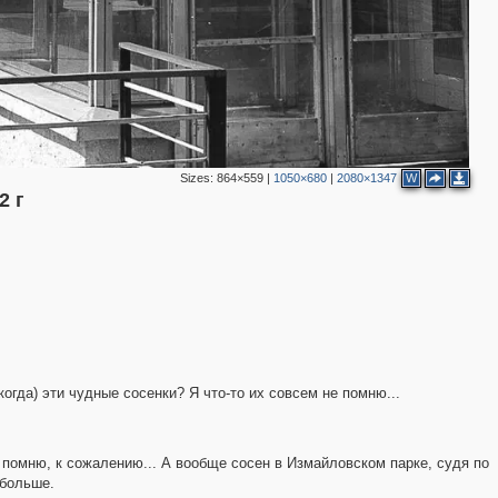
Sizes:
864×559
|
1050×680
|
2080×1347
W
2 г
 когда) эти чудные сосенки? Я что-то их совсем не помню...
 помню, к сожалению... А вообще сосен в Измайловском парке, судя по
 больше.