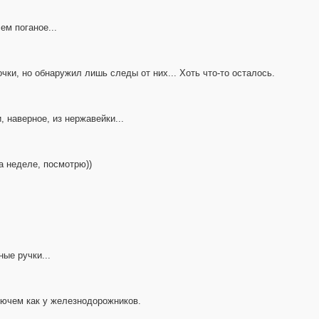
ем поганое...
чки, но обнаружил лишь следы от них... Хоть что-то осталось.
 наверное, из нержавейки...
а неделе, посмотрю))
ные ручки...
лючем как у железнодорожников.