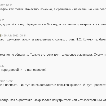
2012, 08:21
ефон как фотик. Качество, конечно, в сравнении - не очень, но и не совс
8:25
, дорогой сосед! Вернувшись в Москву, я поспешил проверить эти кружо
·
28 July 2012, 08:34
ют двуногие паразиты завезенные с южных стран. П.С. Кружки те, были,
имания не обратила. Только в отсеки для телефонов заглянула. Схожу н
5:32
 паре дверей, и то на нерабочей.
2012, 15:42
ли написать - их тут же из асфальта и повыковыривали. А, тут - раритет
еколда, как в форточке. Закрывался изнутри трех или четырехгранным к