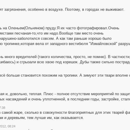
т загрязнения, особенно в воздухе. Поэтому, в городах не выживают.
ь на Оленьем(Ольняном) пруду.Я их часто фотографировал.Очень
естами песчаная-то,что им надо.Вообще там место очень
 нарушено-заболотился совсем. А как там раньше хорошо было
 по тропинке,которая вела от западного вестибюля "Измайловской" разру
ь много вредителей (такого количества, просто, не помню). В частности,
ошибаюсь) и сгрызали всю хвою под корешок. Дубы также сильно пострада
всё больше становится похожим на тропики. А зимуют эти твари вполне
я и, довольно, теплая. Плюс - полное отсутствие мероприятий по защите
х насаждений и очень уплотненной, в последнии годы, застройке, стал
7:38
в самой жаре, сколько в совокупности благоприятных для этих тварей 
м и деревьям, тем лучше им, как оказывается.
2012, 08:24