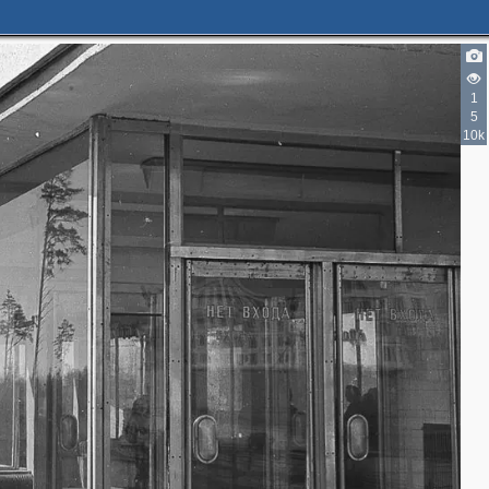
1
5
10k
2