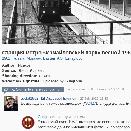
319,780
1,406,366
8,286
20,925
29,243
306
3,432
65
Станция метро «Измайловский парк» весной 196
1962
,
Russia
,
Moscow
,
Eastern AO
,
Izmaylovo
Author:
Исаков
Source:
Личный архив
Shooting direction:
west

Watermark signature:
uploaded by Guaglione
23
Sign in to share your opinion
Latest comment: 8 February 2016, 21:31
avdot1952
·
·
Discussed fragment
27 July 2012, 23:33
Возвращаясь к теме лесопосадок (
#82427
): а куда делись (и
Guaglione
·
28 July 2012, 03:41
Уважаемый avdot1952, именно этих сосен я тоже не
рассказам да и по имеющимся фото, было гораздо