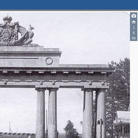
1
6
8k