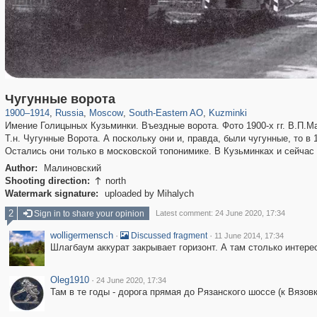
319,882
1,407,363
8,286
11,379
29,248
197
1,133
31
Чугунные ворота
1900
–
1914
,
Russia
,
Moscow
,
South-Eastern AO
,
Kuzminki
Имение Голицыных Кузьминки. Въездные ворота. Фото 1900-х гг. В.П.М
Т.н. Чугунные Ворота. А поскольку они и, правда, были чугунные, то в 
Остались они только в московской топонимике. В Кузьминках и сейчас 
Author:
Малиновский
Shooting direction:
north

Watermark signature:
uploaded by Mihalych
2
Sign in to share your opinion
Latest comment: 24 June 2020, 17:34
wolligermensch
·
·
Discussed fragment
11 June 2014, 17:34
Шлагбаум аккурат закрывает горизонт. А там столько интере
Oleg1910
·
24 June 2020, 17:34
Там в те годы - дорога прямая до Рязанского шоссе (к Вязовк