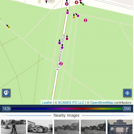
4
2
2
Leaflet
| ©
SCANEX ITC LLC
| ©
OpenStreetMap
contributors
1826
2000
Nearby images