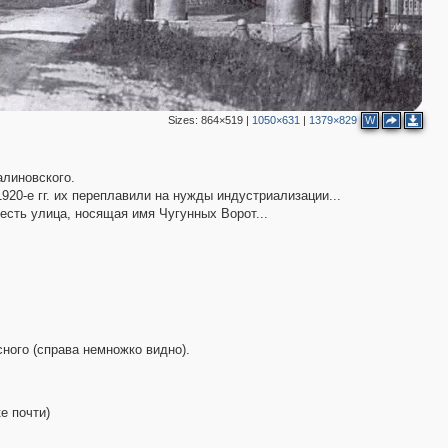
Sizes:
864×519
|
1050×631
|
1379×829
W
алиновского.
1920-е гг. их переплавили на нужды индустриализации...
есть улица, носящая имя Чугунных Ворот...
сного (справа немножко видно).
е почти)