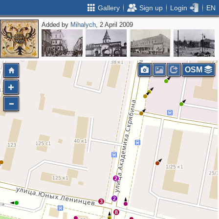
Gallery
Sign up
Login
EN
Added by
Mihalych
, 2 April 2009
2
2
OSM
2
2
3
8