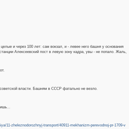
 целые и через 100 лет: сам вокзал, и - левее него башня у основания
станции Алексеевский пост в левую зону кадра, увы - не попало. Жаль,
от.
советской власти. Башням в СССР фатально не везло.
ишь...
eniya/11-zheleznodorozhnyj-transport/40911-mekhanizm-perevodnoj-pr-1709-v