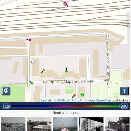
2
Leaflet
| ©
SCANEX ITC LLC
| ©
OpenStreetMap
contributors
1826
2000
Nearby images