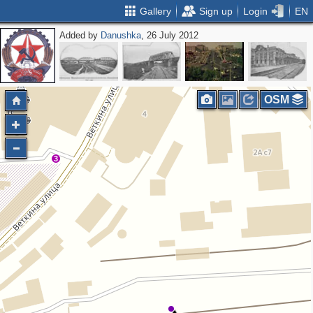
Gallery
Sign up
Login
EN
Added by
Danushka
, 26 July 2012
OSM
3