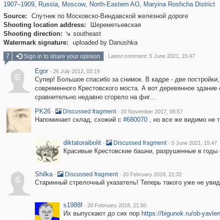
1907
–
1909
,
Russia
,
Moscow
,
North-Eastern AO
,
Maryina Roshcha District
Source:
Спутник по Московско-Виндавской железной дороге
Shooting location address:
Шереметьевская
Shooting direction:
southeast

Watermark signature:
uploaded by Danushka
7
Sign in to share your opinion
Latest comment: 5 June 2021, 15:47
Egor
·
26 July 2012, 03:19
E
Супер! Большое спасибо за снимок. В кадре - две постройки,
современного Крестовского моста. А вот деревянное здание 
сравнительно недавно сгорело на фиг...
PK26
·
·
Discussed fragment
20 November 2017, 08:57
Напоминает склад, схожий с
#680070
, но все же видимо не т
diktatoraibolit
·
·
Discussed fragment
5 June 2021, 15:47
Красивые Крестовские башни, разрушенные в годы 
Shilka
·
·
Discussed fragment
20 February 2018, 21:32
S
Старинный стрелочный указатель! Теперь такого уже не увид
s1988f
·
20 February 2018, 21:50
Их выпускают до сих пор
https://bigunok.ru/ob-yavl