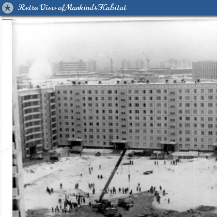
Retro View of Mankind's Habitat