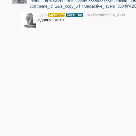
thematic=PKK&zoom=19.222369338882213&coordinate_x=4
66&theme_id=1&is_copy_url=true&active_layers=36049%2C
_p_k
·
13 September 2025, 00:19
сдвинул даты