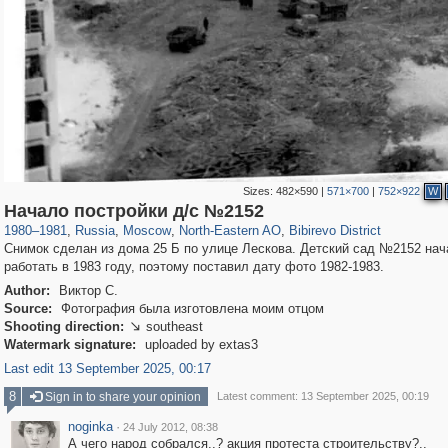
Sizes:
482×590
|
571×700
|
752×922
W
319,780
1,406,276
8,286
24,488
29,243
250
424
2
Начало постройки д/с №2152
1980
–
1981
,
Russia
,
Moscow
,
North-Eastern AO
,
Bibirevo District
Снимок сделан из дома 25 Б по улице Лескова. Детский сад №2152 нач
работать в 1983 году, поэтому поставил дату фото 1982-1983.
Author:
Виктор С.
Source:
Фотография была изготовлена моим отцом
Shooting direction:
southeast

Watermark signature:
uploaded by extas3
Last edit 13 September 2025, 00:17
8
Sign in to share your opinion
Latest comment: 13 September 2025, 00:19
noginka
·
24 July 2012, 08:38
А чего народ собрался..? акция протеста строительству?..