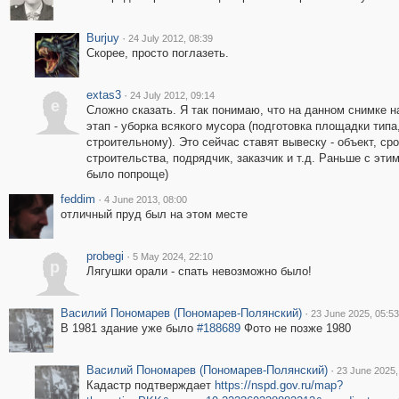
Burjuy
·
24 July 2012, 08:39
Скорее, просто поглазеть.
extas3
·
24 July 2012, 09:14
e
Сложно сказать. Я так понимаю, что на данном снимке 
этап - уборка всякого мусора (подготовка площадки типа,
строительному). Это сейчас ставят вывеску - объект, ср
строительства, подрядчик, заказчик и т.д. Раньше с эт
было попроще)
feddim
·
4 June 2013, 08:00
отличный пруд был на этом месте
probegi
·
5 May 2024, 22:10
p
Лягушки орали - спать невозможно было!
Василий Пономарев (Пономарев-Полянский)
·
23 June 2025, 05:53
В 1981 здание уже было
#188689
Фото не позже 1980
Василий Пономарев (Пономарев-Полянский)
·
23 June 2025,
Кадастр подтверждает
https://nspd.gov.ru/map?