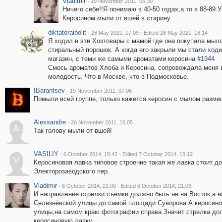
Vladimir
·
19 November 2011, 05:30
Ничего себе!!Я понимаю в 40-50 годах,а то в 88-89.У
Керосином мыли от вшей в старину.
diktatoraibolit
·
·
28 May 2021, 17:09
Edited 28 May 2021, 18:14
Я ходил в эти Хозтовары с мамой где она покупала мыло
стиральный порошок. А когда его закрыли мы стали ходи
магазин, с теми же самыми ароматами керосина
#1944
Смесь ароматов Хлеба и Керосина, сопровождала меня
молодость. Что в Москве, что в Подмосковье.
IBarantsev
·
19 November 2011, 07:06
Помыли всей группе, только кажется керосин с мылом разме
Alexsandre
·
26 November 2011, 15:05
A
Так голову мыли от вшей!
VASILIY
·
·
6 October 2014, 15:42
Edited 7 October 2014, 15:12
V
Керосиновая лавка типовое строение такая же лавка стоит до
Электорозаводского пер.
Vladimir
·
·
6 October 2014, 21:00
Edited 6 October 2014, 21:03
И направление стрелки съёмки должно быть не на Восток,а н
Селезнёвской улицы до самой площади Суворова.А керосинов
улицы,на самом краю фотографии справа.Значит стрелка дол
керосиновую лавку.