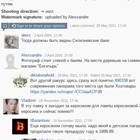
путям.
Shooting direction:
east

Watermark signature:
uploaded by Alexsandre
11
Sign in to share your opinion
Latest comment: 28 May 2021, 17:29
alexc
·
2 April 2009, 12:49
Тогда должны быть видны Селезневские бани
Alexsandre
·
2 April 2009, 15:09
A
Фотограф стоит спиной к баням. На месте деревьев на снимк
магазин "Богатырь"
diktatoraibolit
·
·
28 May 2021, 17:29
Edited 28 May 2021, 17:42
Вот другой ракурс здесь сразу всё понятно
#90338
вот
современная панорама того места где были Хозтовары
https://yandex.ru/maps/-/CCUaaACP3B
Vladimir
·
18 November 2011, 17:46
В эту лавку я заходил за керосином для лампы керосиновой.
керосина и сейчас помню!!!
IBarantsev
·
18 November 2011, 17:50
Еще керосином голову мыли, надо мной в детском лаге
проделали такую процедуру году в 1988-89.