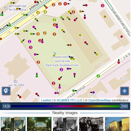
2
2
2
3
4
2
4
2
2
2
3
2
2
2
3
2
2
2
2
Leaflet
| ©
SCANEX ITC LLC
| ©
OpenStreetMap
contributors
1826
2000
2
Nearby images