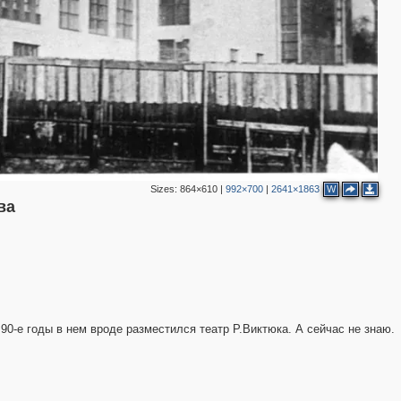
2
Sizes:
864×610
|
992×700
|
2641×1863
W
ва
0-е годы в нем вроде разместился театр Р.Виктюка. А сейчас не знаю.