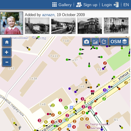
Gallery
Sign up
Login
EN
Added by
aznazn
, 19 October 2009
4
3
OSM
2
2
3
3
2
2
2
3
6
2
4
7
2
2
5
2
3
3
9
2
6
3
4
3
4