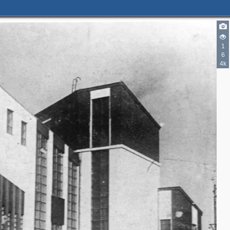
1
6
4k
2