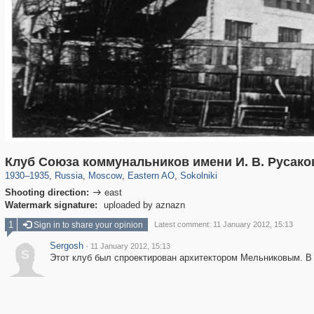
319,878
1,407,206
8,286
20,939
29,248
306
5,623
49
Клуб Союза коммунальников имени И. В. Русако
1930
–
1935
,
Russia
,
Moscow
,
Eastern AO
,
Sokolniki
Shooting direction:
east

Watermark signature:
uploaded by aznazn
1
Sign in to share your opinion
Latest comment: 11 January 2012, 15:13
Sergosh
·
11 January 2012, 15:13
S
Этот клуб был спроектирован архитектором Мельниковым. В 9