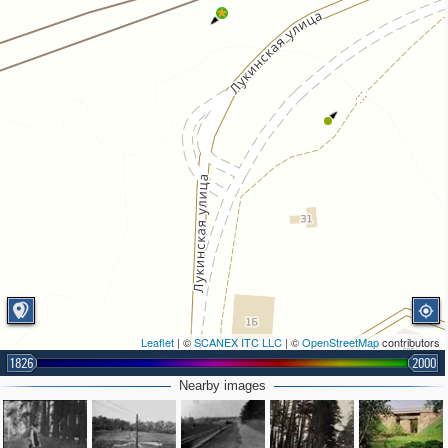
Leaflet
| ©
SCANEX ITC LLC
| ©
OpenStreetMap
contributors
1826
2000
Nearby images