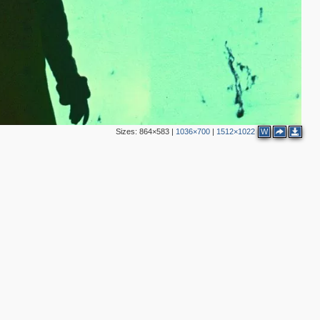
Sizes:
864×583
|
1036×700
|
1512×1022
W