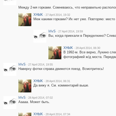
Между 2-мя горками. Сомневаюсь, что неправильно располо
XHblK
·
27 April 2014, 19:32
Меж какими горками? Их нет уже. Повторяю: место с
IrIvS
·
27 April 2014, 19:59
Вы, когда приехали в Переделкино? Слева 
XHblK
·
28 April 2014, 06:30
В 1992-м. Все верно, Лукино сле
фотографией ж/д моста. Передви
IrIvS
·
27 April 2014, 19:55
Наверху фотки справа движется поезд. Всмотритесь!
XHblK
·
28 April 2014, 06:31
Да вижу я. См. комментарий выше.
IrIvS
·
28 April 2014, 07:02
Ааааа. Может быть.
XHblK
·
28 April 2014, 07:34