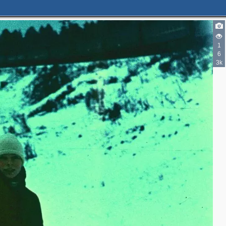
1
6
3k