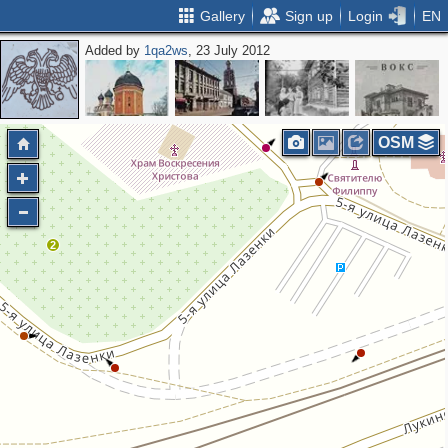
Gallery
Sign up
Login
EN
Added by
1qa2ws
, 23 July 2012
5
4
7
OSM
2