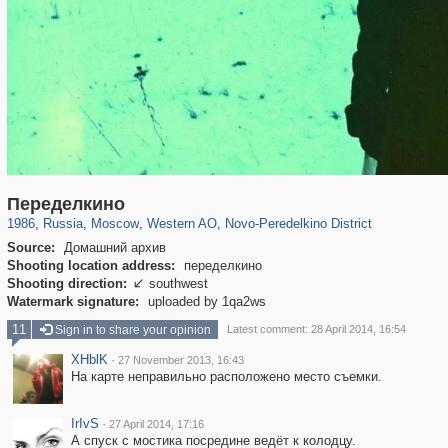
319,864
1,406,756
8,286
27,129
29,243
310
336
4
Переделкино
1986
,
Russia
,
Moscow
,
Western AO
,
Novo-Peredelkino District
Source:
Домашний архив
Shooting location address:
переделкино
Shooting direction:
southwest

Watermark signature:
uploaded by 1qa2ws
11
Sign in to share your opinion
Latest comment: 28 April 2014, 16:54
XHblK
·
27 November 2013, 16:43
На карте неправильно расположено место съемки.
IrIvS
·
27 April 2014, 17:16
А спуск с мостика посредине ведёт к колодцу.