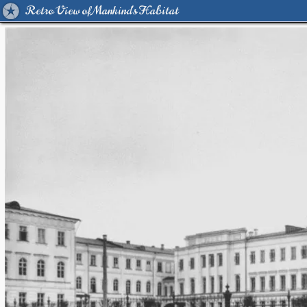
Retro View of Mankind's Habitat