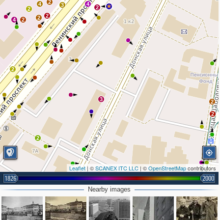
2
4
4
3
4
2
2
2
2
4
2
2
3
2
2
2
2
Leaflet
| ©
SCANEX ITC LLC
| ©
OpenStreetMap
contributors
1826
2000
Nearby images