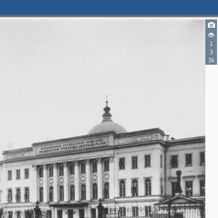
1
3
3k