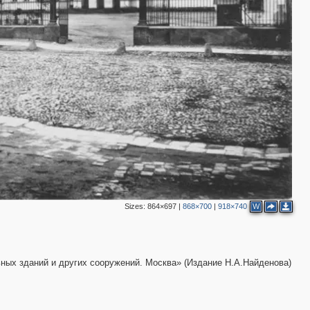
4
Sizes:
864×697
|
868×700
|
918×740
W
ных зданий и других сооружений. Москва» (Издание Н.А.Найденова)