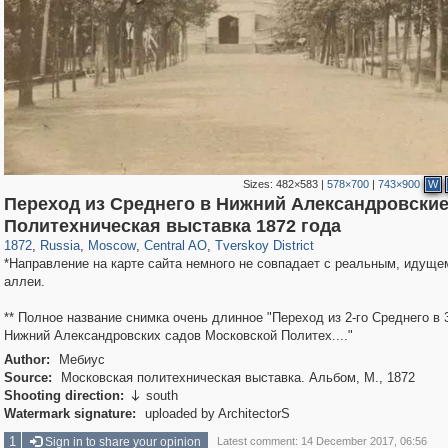
Sizes:
482×583
|
578×700
|
743×900
W
Переход из Среднего в Нижний Александровские
319,861
1,406,928
160,009
8,286
29,248
5,916
53,052
2,283
Политехническая выставка 1872 года
1872
,
Russia
,
Moscow
,
Central AO
,
Tverskoy District
*Направление на карте сайта немного не совпадает с реальным, идуще
аллеи.
** Полное название снимка очень длинное "Переход из 2-го Среднего в 
Нижний Александровских садов Московской Политех...."
Author:
Мебиус
Source:
Московская политехническая выставка. Альбом, М., 1872
Shooting direction:
south

Watermark signature:
uploaded by ArchitectorS
1
Sign in to share your opinion
Latest comment: 14 December 2017, 06:56