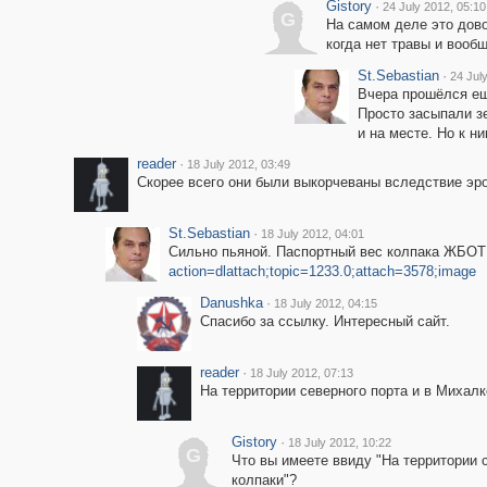
Gistory
·
24 July 2012, 05:10
G
На самом деле это дово
когда нет травы и вообщ
St.Sebastian
·
24 Jul
Вчера прошёлся ещ
Просто засыпали з
и на месте. Но к ни
reader
·
18 July 2012, 03:49
Скорее всего они были выкорчеваны вследствие эр
St.Sebastian
·
18 July 2012, 04:01
Сильно пьяной. Паспортный вес колпака ЖБОТ -
action=dlattach;topic=1233.0;attach=3578;image
Danushka
·
18 July 2012, 04:15
Спасибо за ссылку. Интересный сайт.
reader
·
18 July 2012, 07:13
На территории северного порта и в Михалк
Gistory
·
18 July 2012, 10:22
G
Что вы имеете ввиду "На территории 
колпаки"?