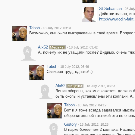
St.Sebastian
·
25 Jul
Действительно, ин
http://www.odin-fakt
Taboh
·
18 July 2012, 03:31
Возможно, они были выкорчеваны в своё время. Вопрос т
Alx52
·
18 July 2012, 03:42
A
А, почему их не утащили после? Видимо, очень тяж
Taboh
·
18 July 2012, 03:46
Сизифов труд, однако! :)
Alx52
·
18 July 2012, 03:53
A
Линия обороны, как мне кажется, должна 
быть окопы и установлены эти колпаки. А, 
Taboh
·
18 July 2012, 04:12
Вот и я тоже всегда задавался мыслью
оборонительной тактикой это не очен
Gistory
·
18 July 2012, 10:28
G
В парке более чем 2 колпака. Распол
всего их скатили со склона. Эти два