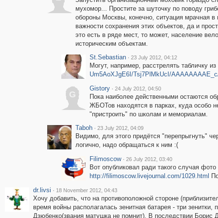
мухомор... Простите за шуточку по поводу гриб
обороны Москвы, конечно, ситуация мрачная в
важности сохранения этих объектов, да и прост
это есть в ряде мест, то может, население вел
историческим объектам.
St.Sebastian
·
23 July 2012, 04:12
Могут, например, расстрелять табличку из
Um5AoXJgE6I/Tsj7PlMkUcI/AAAAAAAAE_c/V
Gistory
·
24 July 2012, 04:50
G
Пока наиболее действенными остаются об
ЖБОТов находятся в парках, куда особо 
"пристроить" по школам и мемориалам.
Taboh
·
23 July 2012, 04:09
Видимо, для этого придётся "перепрыгнуть" че
логично, надо обращаться к ним :(
Filimoscow
·
26 July 2012, 03:40
Вот опубликовал ради такого случая фото
http://filimoscow.livejournal.com/1029.html
По
dr.livsi
·
18 November 2012, 04:43
Хочу добавить, что на противоположной стороне (приблизител
время войны располагалась зенитная батарея - три зенитки,
Дзюбенко(звания матушка не помнит). В последствии Борис Д