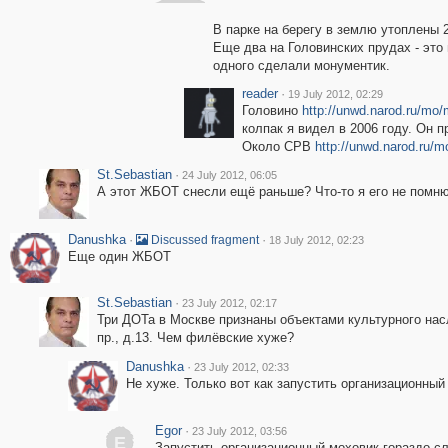
В парке на берегу в землю утоплены 2
Еще два на Головинских прудах - это
одного сделали монументик.
reader
·
19 July 2012, 02:29
Головино
http://unwd.narod.ru/mo
колпак я видел в 2006 году. Он 
Около СРВ
http://unwd.narod.ru/
St.Sebastian
·
24 July 2012, 06:05
А этот ЖБОТ снесли ещё раньше? Что-то я его не помню
Danushka
·
·
Discussed fragment
18 July 2012, 02:23
Еще один ЖБОТ
St.Sebastian
·
23 July 2012, 02:17
Три ДОТа в Москве признаны объектами культурного нас
пр., д.13. Чем филёвские хуже?
Danushka
·
23 July 2012, 02:33
Не хуже. Только вот как запустить организационный
Egor
·
23 July 2012, 03:56
E
Запустить организационный моховик гораздо с