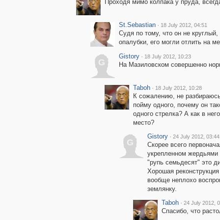
Проходя мимо колпака у пруда, всегд
St.Sebastian
·
18 July 2012, 04:51
Судя по тому, что он не круглый,
опалубки, его могли отлить на ме
Gistory
·
18 July 2012, 10:23
G
На Мазиловском совершенно нор
Taboh
·
18 July 2012, 10:28
К сожалению, не разбираюсь 
пойму одного, почему он та
одного стрелка? А как в нег
место?
Gistory
·
24 July 2012, 03:44
G
Скорее всего первонача
укрепленном жердьями 
"рупь семьдесят" это д
Хорошая реконструкция
вообще неплохо воспро
землянку.
Taboh
·
24 July 2012, 
Спасибо, что расто