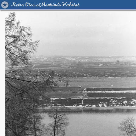
Retro View of Mankind's Habitat