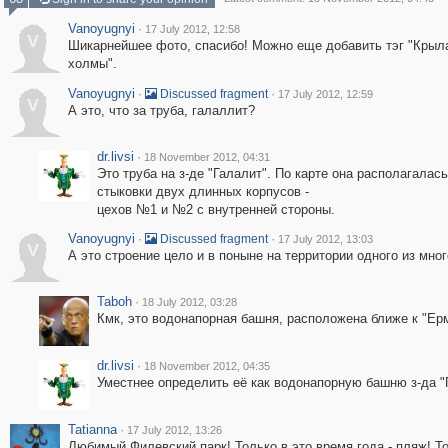
Vanoyugnyi
·
17 July 2012, 12:58
V
Шикарнейшее фото, спасибо! Можно еще добавить тэг "Крыл
холмы".
Vanoyugnyi
·
·
Discussed fragment
17 July 2012, 12:59
V
А это, что за труба, галаллит?
dr.livsi
·
18 November 2012, 04:31
Это труба на з-де "Галалит". По карте она располагалась
стыковки двух длинных корпусов -
цехов №1 и №2 с внутренней стороны.
Vanoyugnyi
·
·
Discussed fragment
17 July 2012, 13:03
V
А это строение цело и в поныне на территории одного из мно
Taboh
·
18 July 2012, 03:28
Кмк, это водонапорная башня, расположена ближе к "Ерм
dr.livsi
·
18 November 2012, 04:35
Уместнее определить её как водонапорную башню з-да "Га
Tatianna
·
17 July 2012, 13:26
Любимый Филевский парк! Только в это время года - пляж! Т