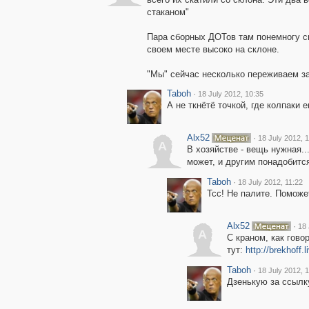
стаканом"
Пара сборных ДОТов там понемногу сп
своем месте высоко на склоне.
"Мы" сейчас несколько переживаем за
Taboh
·
18 July 2012, 10:35
А не ткнётё точкой, где колпаки
Alx52
·
18 July 2012, 
A
В хозяйстве - вещь нужная...
может, и другим понадобится
Taboh
·
18 July 2012, 11:22
Тсс! Не палите. Поможет
Alx52
·
18 
A
С краном, как гово
тут:
http://brekhoff.
Taboh
·
18 July 2012, 
Дзенькую за ссылк