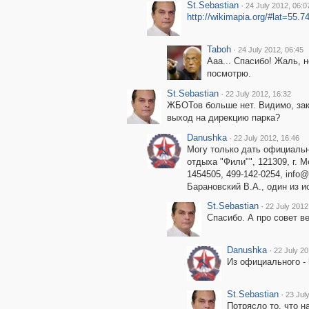
St.Sebastian
·
24 July 2012, 06:0
http://wikimapia.org/#lat=5
Taboh
·
24 July 2012, 06:45
Ааа... Спасибо! Жаль, 
посмотрю.
St.Sebastian
·
22 July 2012, 16:32
ЖБОТов больше нет. Видимо, зак
выход на дирекцию парка?
Danushka
·
22 July 2012, 16:46
Могу только дать официальн
отдыха "Фили"", 121309, г. Мо
1454505, 499-142-0254, info@
Барановский В.А., один из и
St.Sebastian
·
22 July 2012
Спасибо. А про совет в
Danushka
·
22 July 20
Из официального -
St.Sebastian
·
23 Jul
Потрясло то, что н