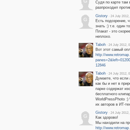
G
Судя по карте там 
разпроходил проти
Gistory
·
24 July 2012,
G
Есть подозрение, ч
знать :) т.е. один 
Плакат - это скоре
неплохо.
Taboh
·
24 July 2012, 
Вот этот самый оп
http://www.retromap
panes=2&left=0120
12846
Taboh
·
24 July 2012, 
Думаете, что если 
как бы и нет в при
парке содержат изо
бесплатного клипар
WorldPressPhoto :)
их авторов в ИТ-те
Gistory
·
24 July 2012,
G
Как здорово!
Мы находили на пр
http://www.retroma