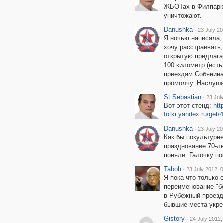
ЖБОТах в Филпарке:
уничтожают.
Danushka
·
23 July 20
Я ночью написала, 
хочу расстраивать,
открытую предлага
100 километр (есть
приездам Собянина 
промолчу. Наслуша
St.Sebastian
·
23 Jul
Вот этот стенд:
htt
fotki.yandex.ru/get
Danushka
·
23 July 20
Как бы покультурн
празднование 70-л
поняли. Галочку по
Taboh
·
23 July 2012, 
Я пока что только 
переименование "б
в Рубежный проезд.
бывшие места укре
Gistory
·
24 July 2012,