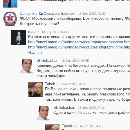
Danushka
·
·
Discussed fragment
18 July 2012, 02:22
ЖБОТ Московской линии обороны. Вот интересно, почему ЖБ
Достроить не успели?
reader
·
18 July 2012, 03:16
Возможно отливали в другом месте и по каким-то причи
http://unwd.narod.ru/mo/moscow/dot/troparevo/troparevo.htm
http://unwd.narod.ru/mo/moscow/dot/grazhd/grazhd.html
htt
vkz.html
St.Sebastian
·
18 July 2012, 03:55
Конечно, делали на бетонных заводах. Например:
h
Видимо, после войны огневую точку демонтировали,
потом забы(и)ли.
Taboh
·
18 July 2012, 04:14
По Вашей ссылке - вполне себе приличных разме
ещё показательнее, на берегу Мазиловского пр
Так, колпачком. В таком и одному стрелку буде
St.Sebastian
·
18 July 2012, 04:34
Один в один. По ссылке - мои фотографии
Taboh
·
18 July 2012, 04:40