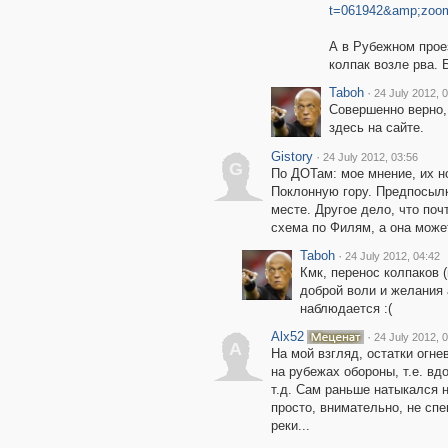
t=061942&amp;zoom
А в Рубежном проез
колпак возле рва. 
Taboh
·
24 July 2012, 
Совершенно верно, 
здесь на сайте.
Gistory
·
24 July 2012, 03:56
G
По ДОТам: мое мнение, их 
Поклонную гору. Предпосылки
месте. Другое дело, что поч
схема по Филям, а она може
Taboh
·
24 July 2012, 04:42
Кмк, перенос колпаков (
доброй воли и желания 
наблюдается :(
Alx52
·
24 July 2012, 
A
На мой взгляд, остатки огне
на рубежах обороны, т.е. вд
т.д. Сам раньше натыкался 
просто, внимательно, не сп
реки...