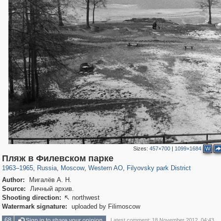
Sizes:
457×700
|
1099×1684
W
319,968
1,407,712
8,295
27,135
29,262
310
2,475
42
Пляж в Филевском парке
1963
–
1965
,
Russia
,
Moscow
,
Western AO
,
Filyovsky park District
Author:
Мигалёв А. Н.
Source:
Личный архив.
Shooting direction:
northwest

Watermark signature:
uploaded by Filimoscow
68
Sign in to share your opinion
Latest comment: 18 November 2012, 04:43