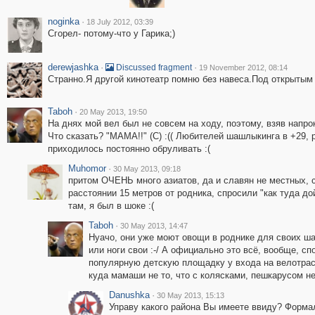
noginka
·
18 July 2012, 03:39
Сгорел- потому-что у Гарика;)
derewjashka
·
·
Discussed fragment
19 November 2012, 08:14
Странно.Я другой кинотеатр помню без навеса.Под открытым 
Taboh
·
20 May 2013, 19:50
На днях мой вел был не совсем на ходу, поэтому, взяв напрок
Что сказать? "МАМА!!" (С) :(( Любителей шашлыкинга в +29, 
приходилось постоянно обруливать :(
Muhomor
·
30 May 2013, 09:18
притом ОЧЕНЬ много азиатов, да и славян не местных, сц
расстоянии 15 метров от родника, спросили "как туда д
там, я был в шоке :(
Taboh
·
30 May 2013, 14:47
Нуачо, они уже моют овощи в роднике для своих ша
или ноги свои :-/ А официально это всё, вообще, с
популярную детскую площадку у входа на велотрассу
куда мамаши не то, что с колясками, пешкарусом не
Danushka
·
30 May 2013, 15:13
Управу какого района Вы имеете ввиду? Формал