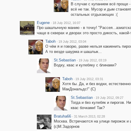
В случае с купанием всё проще 
всё не так. Мусор и дым становя
остальных отдыхающих :(
Eugene
·
18 July 2012, 16:07
Про шашлычную манию - в точку! "Рассея...азиатска
чаще в скверах и дворах это просто дикость, какой
Taboh
·
19 July 2012, 03:04
О чём я и говорю, разве нельзя какиенить пиро
А то везде шаурма и шашлык...
St.Sebastian
·
19 July 2012, 03:19
Водку, квас и кулебяку с блинами?
Taboh
·
19 July 2012, 03:31
Хотя бы. Да, и без водки, естественно
МакДональдс!" (С)
St.Sebastian
·
19 July 2012, 09:27
Тогда и без кулебяк и пирогов. 
квас бочками! Так?
Bratuha66
·
31 March 2013, 02:28
Москва. Встречаются на улице пирожок и ш
(с)М.Задорнов