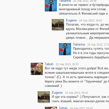
Tatianna
·
18 July 2012, 16:38
В юности не термос и бутерброды
многодневный поход или сплав...
обязательно.А Филевский парк и
Eugene
·
18 July 2012, 16:51
Полагаю, что когда-то, до в
вдоль Москва-реки от Филей
увлекательным мероприятие
дверь плакат... Да некраше
Tatianna
·
18 July 2012, 17:
Приходилось гулять тол
Но и в эти годы прогул
Серебрянного бора(была
Taboh
·
19 July 2012, 02:57
Вот не надо тут нигде этого добра! Всё ж
всякие шашлыки-машлыки жгите в специаль
точках" (С). А то есть оригиналы жарящие
берегу реки Вы можете от "Хруничева" до 
сомнений :)
Eugene
·
19 July 2012, 03:41
И где эта охрана? :) Получается, как
гнать взашей, мангал-вокзал-далее п
Taboh
·
19 July 2012, 03:47