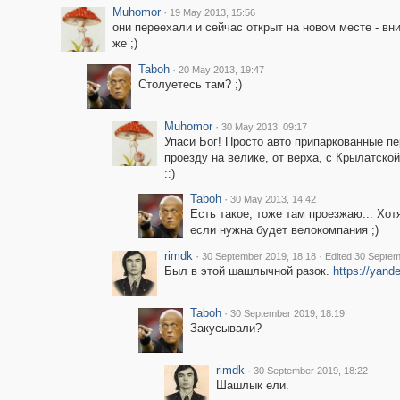
Muhomor
·
19 May 2013, 15:56
они переехали и сейчас открыт на новом месте - вн
же ;)
Taboh
·
20 May 2013, 19:47
Столуетесь там? ;)
Muhomor
·
30 May 2013, 09:17
Упаси Бог! Просто авто припаркованные п
проезду на велике, от верха, с Крылатско
::)
Taboh
·
30 May 2013, 14:42
Есть такое, тоже там проезжаю... Хот
если нужна будет велокомпания ;)
rimdk
·
·
30 September 2019, 18:18
Edited 30 Septem
Был в этой шашлычной разок.
https://yan
Taboh
·
30 September 2019, 18:19
Закусывали?
rimdk
·
30 September 2019, 18:22
Шашлык ели.