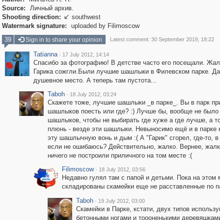
Source:
Личный архив.
Shooting direction:
southwest

Watermark signature:
uploaded by Filimoscow
39
Sign in to share your opinion
Latest comment: 30 September 2019, 18:22
Tatianna
·
17 July 2012, 14:14
Спасибо за фотографию! В детстве часто его посещали. Жал
Гарика сожгли.Были лучшие шашлыки в Филевском парке. Да
душевное место. А теперь там пустота...
Taboh
·
18 July 2012, 03:24
Скажете тоже, лучшие шашлыки _в парке_. Вы в парк пр
шашлыков поесть или где? :) Лучше бы, вообще не было
шашлыков, чтобы не выбирать где хуже а где лучше, а то
плюнь - везде эти шашлыки. Невыносимо ещё и в парке
эту шашлычную вонь и дым :( А "Гарик" сгорел, где-то, в
если не ошибаюсь? Действительно, жалко. Вернее, жалк
ничего не построили приличного на том месте :(
Filimoscow
·
18 July 2012, 03:56
Недавно гулял там с папой и детьми. Пока на этом 
складированы скамейки еще не расставленные по п
Taboh
·
19 July 2012, 03:00
Скамейки в Парке, кстати, двух типов использу
бетонными ногами и тоооненькими деревяшкам