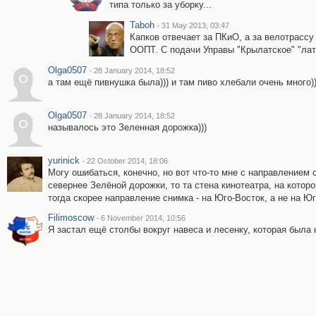
типа только за уборку...
Taboh
·
31 May 2013, 03:47
Капков отвечает за ПКиО, а за велотрассу
ООПТ. С подачи Управы "Крылатское" "лат
Olga0507
·
28 January 2014, 18:52
O
а там ещё пивнушка была))) и там пиво хлебали очень много))
Olga0507
·
28 January 2014, 18:52
O
называлось это Зеленная дорожка)))
yurinick
·
22 October 2014, 18:06
Могу ошибаться, конечно, но вот что-то мне с направлением сн
севернее Зелёной дорожки, то та стена кинотеатра, на которо
тогда скорее направление снимка - на Юго-Восток, а не на Юг
Filimoscow
·
6 November 2014, 10:56
Я застал ещё столбы вокруг навеса и лесенку, которая была 