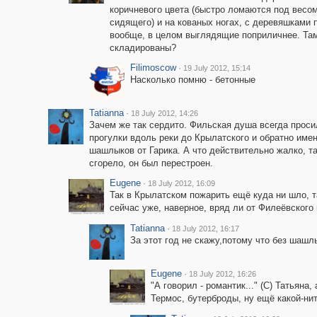
коричневого цвета (быстро ломаются под весо
сидящего) и на кованых ногах, с деревяшками 
вообще, в целом выглядящие поприличнее. Там
складированы?
Filimoscow
·
19 July 2012, 15:14
Насколько помню - бетонные
Tatianna
·
18 July 2012, 14:26
Зачем же так сердито. Фильская душа всегда проси
прогулки вдоль реки до Крылатского и обратно име
шашлыков от Гарика. А что действительно жалко, та
сгорело, он был перестроен.
Eugene
·
18 July 2012, 16:09
Так в Крылатском пожарить ещё куда ни шло, т
сейчас уже, наверное, вряд ли от Филеёвского
Tatianna
·
18 July 2012, 16:17
За этот год не скажу,потому что без шашл
Eugene
·
18 July 2012, 16:26
"А говорил - романтик..." (С) Татьяна
Термос, бутерброды, ну ещё какой-нить