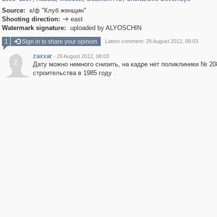
Source:
к/ф "Клуб женщин"
Shooting direction:
east

Watermark signature:
uploaded by ALYOSCHIN
1
Sign in to share your opinion
Latest comment: 29 August 2012, 08:03
zaxxar
·
29 August 2012, 08:03
z
Дату можно немного снизить, на кадре нет поликлиники № 20
строительства в 1985 году .