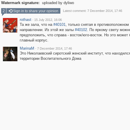
Watermark signature:
uploaded by dyliwo
2
Sign in to share your opinion
Latest comment: 7 December 2014, 17:46
rothast
·
15 July 2012, 16:06
Та же зала, что на
#40101
, только снятая в противоположном
направлении. Из этой же залы
#40102
. По яркому свету можн
предположить, что справа - восток/юго-восток. Но это может 
главный корпус.
MarinaM
·
7 December 2014, 17:46
Это Николаевский сиротский женский институт, что находилс
территории Воспитательного Дома