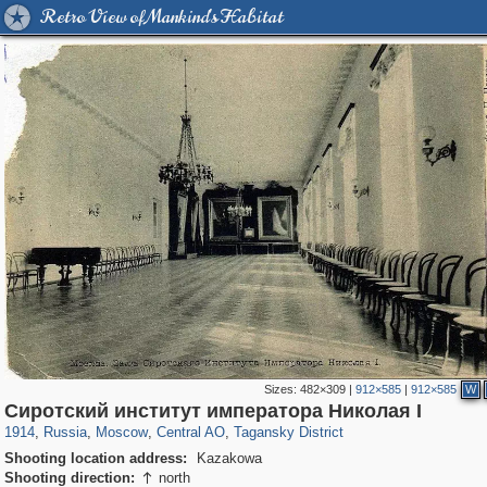
Retro View of Mankind's Habitat
Sizes:
482×309
|
912×585
|
912×585
W
319,968
1,407,712
160,055
8,295
29,262
5,920
10,741
406
Сиротский институт императора Николая I
1914
,
Russia
,
Moscow
,
Central AO
,
Tagansky District
Shooting location address:
Kazakowa
Shooting direction:
north
