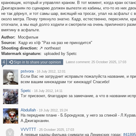
крановщик, который и управлял краном. В тот момент, когда кран остан
Джигарханян по сценарию должен вылезти из кабины, кто-то из них двои
не так дёрнул, и тот самы шар, висящий на тросах, упал на асфальт с 
около метра. Почву тряхнуло знатно. Кадр, естественно, пересняли, кр
отогнали, а мы ещё долго ходили и смотрели на очень приличного разм
вмятину в асфальте.
Author:
Мосфильм
Source:
Кадр из х/ф "Раз на раз не приходится"
Shooting direction:
northeast

Watermark signature:
uploaded by Spetc
4
Sign in to share your opinion
Latest comment: 25 October 2025, 17:03
pstvora
·
16 July 2012, 12:01
Если Вас не затруднит исправьте пожалуйста название, и пр
всем вашим кинокадрам тэг кинокадр! Спасибо!
Spetc
·
16 July 2012, 14:11
Тэг присвоил, благодарю за замечание, а что в названии исп
Abdullah
·
19 July 2012, 15:24
На переднем плане - Б.Брондуков, у него за спиной - Л.Курав
А.Джигарханян.
VVVTTT
·
25 October 2025, 17:03
V
А первые кадры фильма снимали на Ленинских горах:
#41895