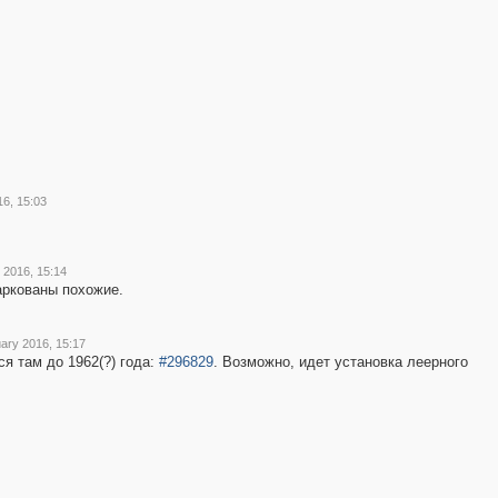
7
3
2
16, 15:03
2
 2016, 15:14
аркованы похожие.
uary 2016, 15:17
я там до 1962(?) года:
#296829
. Возможно, идет установка леерного
2
5
16