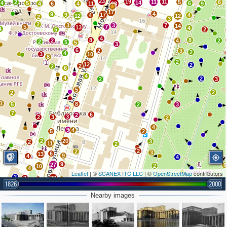
23
19
11
2
11
5
6
14
4
5
6
4
6
4
11
68
9
17
4
9
9
17
4
4
12
12
2
3
2
3
3
7
14
5
7
13
4
4
5
2
4
8
8
2
4
2
2
5
5
3
6
2
3
2
4
3
10
8
2
12
2
2
2
6
4
4
2
2
3
5
2
2
3
8
5
2
3
7
6
2
3
2
3
2
4
9
4
5
2
2
20
3
2
11
2
2
2
2
3
6
13
9
4
4
9
27
5
2
10
4
Leaflet
| ©
SCANEX ITC LLC
| ©
OpenStreetMap
contributors
2
3
29
3
5
4
2
1826
2000
5
3
16
9
3
5
Nearby images
8
6
2
15