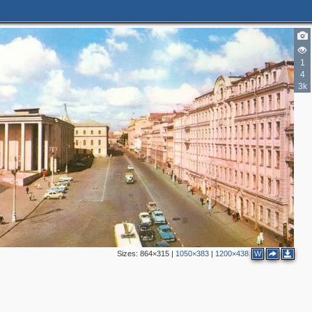
1
4
3k
4
4
2
2
2
Sizes:
864×315
|
1050×383
|
1200×438
W
6
2
7