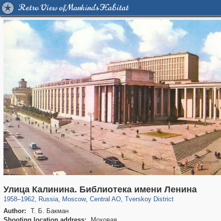
Retro View of Mankind's Habitat
319,780
1,406,255
159,978
8,286
29,243
5,916
53,034
2,283
Улица Калинина. Библиотека имени Ленина
1958
–
1962
,
Russia
,
Moscow
,
Central AO
,
Tverskoy District
Author:
Т. Б. Бакман
Shooting location address:
Моховая