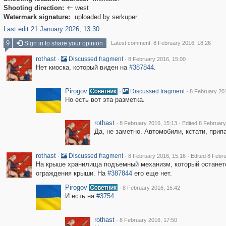
Shooting direction:
west

Watermark signature:
uploaded by serkuper
Last edit 21 January 2026, 13:30
9
Sign in to share your opinion
Latest comment: 8 February 2016, 18:26
rothast
·
·
Discussed fragment
8 February 2016, 15:00
Нет киоска, который виден на
#387844
.
Pirogov
·
·
Discussed fragment
8 February 20
Но есть вот эта разметка.
rothast
·
·
8 February 2016, 15:13
Edited 8 February
Да, не заметно. Автомобили, кстати, прип
rothast
·
·
·
Discussed fragment
8 February 2016, 15:16
Edited 8 Febr
На крыше хранилища подъемный механизм, который останетс
ограждения крыши. На
#387844
его еще нет.
Pirogov
·
8 February 2016, 15:42
И есть на
#3754
rothast
·
8 February 2016, 17:50