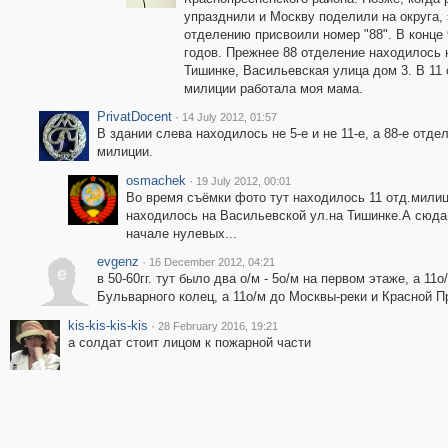
упразднили и Москву поделили на округа,
отделению присвоили номер "88". В конце 
годов. Прежнее 88 отделение находилось 
Тишинке, Васильевская улица дом 3. В 11
милиции работала моя мама.
PrivatDocent
·
14 July 2012, 01:57
В здании слева находилось не 5-е и не 11-е, а 88-е отде
милиции.
osmachek
·
19 July 2012, 00:01
Во время съёмки фото тут находилось 11 отд.милиц
находилось на Васильевской ул.на Тишинке.А сюда 8
начале нулевых...
evgenz
·
16 December 2012, 04:21
e
в 50-60гг. тут было два о/м - 5о/м на первом этаже, а 11
Бульварного колец, а 11о/м до Москвы-реки и Красной П
kis-kis-kis-kis
·
28 February 2016, 19:21
а солдат стоит лицом к пожарной части