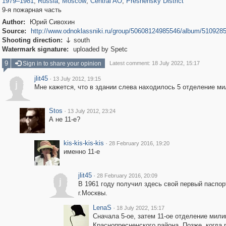
1979
–
1981
,
Russia
,
Moscow
,
Central AO
,
Presnensky District
9-я пожарная часть
Author:
Юрий Сивохин
Source:
http://www.odnoklassniki.ru/group/50608124985546/album/510928
Shooting direction:
south

Watermark signature:
uploaded by Spetc
9
Sign in to share your opinion
Latest comment: 18 July 2022, 15:17
jlit45
·
13 July 2012, 19:15
j
Мне кажется, что в здании слева находилось 5 отделение ми
Stos
·
13 July 2012, 23:24
А не 11-е?
kis-kis-kis-kis
·
28 February 2016, 19:20
именно 11-е
jlit45
·
28 February 2016, 20:09
j
В 1961 году получил здесь свой первый паспорт
г.Москвы.
LenaS
·
18 July 2022, 15:17
Сначала 5-ое, затем 11-ое отделение мили
Краснопресненского района. Позже, когда